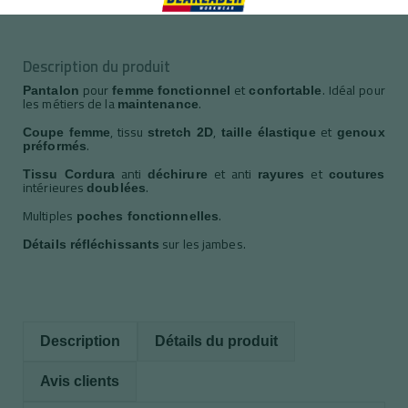
Description du produit
pour
et
. Idéal pour
Pantalon
femme
fonctionnel
confortable
les métiers de la
.
maintenance
, tissu
,
et
Coupe femme
stretch 2D
taille élastique
genoux
.
préformés
anti
et anti
et
Tissu Cordura
déchirure
rayures
coutures
intérieures
.
doublées
Multiples
.
poches fonctionnelles
sur les jambes.
Détails réfléchissants
Description
Détails du produit
Avis clients