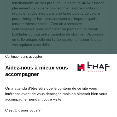
fonctionnalité de ses produits. La ceinture 4034 s'inscrit
pleinement dans cette philosophie : simple d'utilisation,
réglable, et déclinée dans une large palette de coloris
pour s'intégrer harmonieusement à n'importe quelle
tenue professionnelle. C'est un accessoire
indispensable pour compléter un pantalon de travail
Blaklader ou tout autre pantalon de chantier. Disponible
en taille unique, elle est livrée rapidement pour équiper
vos équipes sans délai.
S’abonner
Je souhaite m'inscrire à la newsletter Thaf Workwear