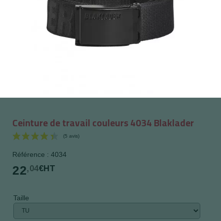
Ceinture de travail couleurs 4034 Blaklader
Référence : 4034
22
,04
€HT
Taille
(5 avis)