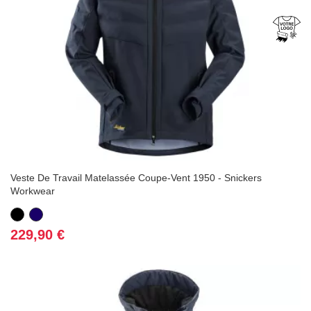
Veste De Travail Matelassée Coupe-Vent 1950 - Snickers
Workwear
Noir
Bleu
marine
Prix
229,90 €