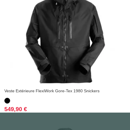
Veste Extérieure FlexiWork Gore-Tex 1980 Snickers
Noir
Prix
549,90 €