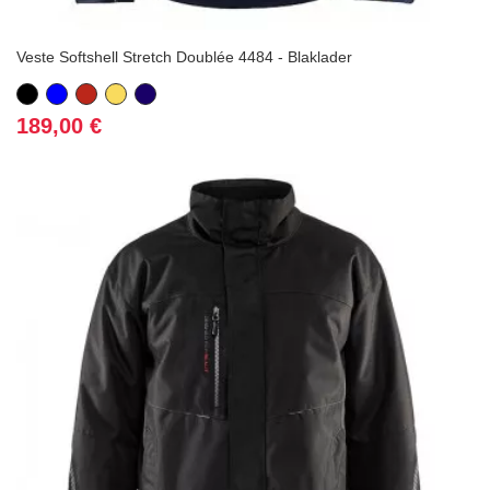
Veste Softshell Stretch Doublée 4484 - Blaklader
Noir
Bleu
Rouge
Jaune
Bleu
marine
(1 avis
Prix
189,00 €