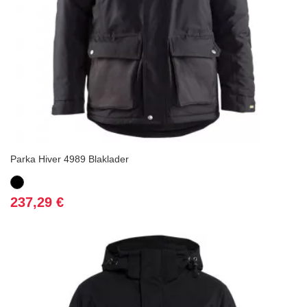
Parka Hiver 4989 Blaklader
Noir
Prix
237,29 €