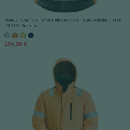
Veste D'hiver Pour Femme AllroundWork Haute Visibilité Classe
2/3 1137 Snickers
Gris
Orange
Jaune
Bleu
marine
Prix
194,90 €