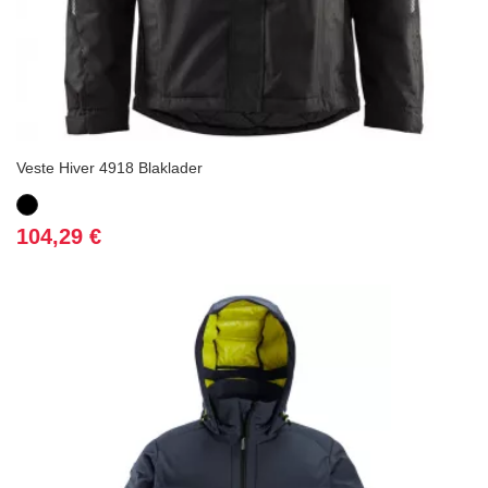
Veste Hiver 4918 Blaklader
Noir
Prix
104,29 €