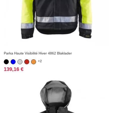
Parka Haute Visibilité Hiver 4862 Blaklader
+2
Noir
Bleu
Gris
Rouge
Orange
Prix
139,16 €
(1 avis