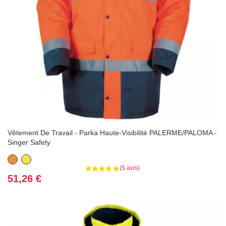
Vêtement De Travail - Parka Haute-Visibilité PALERME/PALOMA -
Singer Safety
Orange
Jaune
Prix
51,26 €