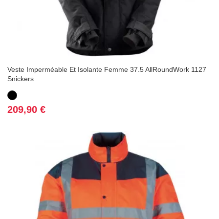
Veste Imperméable Et Isolante Femme 37.5 AllRoundWork 1127
Snickers
Noir
Prix
209,90 €