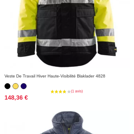
Veste De Travail Hiver Haute-Visibilité Blaklader 4828
Noir
Jaune
Bleu
marine
Prix
148,36 €