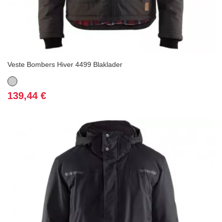
Veste Bombers Hiver 4499 Blaklader
Gris
Prix
139,44 €
(9 avis