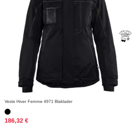
Veste Hiver Femme 4971 Blaklader
Noir
Prix
186,32 €