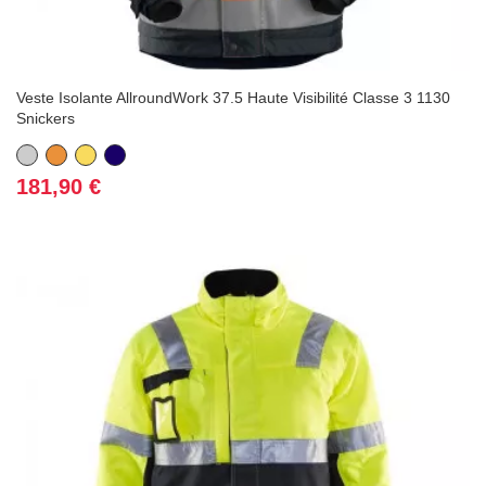
Veste Isolante AllroundWork 37.5 Haute Visibilité Classe 3 1130
Snickers
Gris
Orange
Jaune
Bleu
marine
Prix
181,90 €