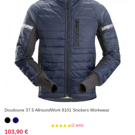
Doudoune 37.5 AllroundWork 8101 Snickers Workwear
Noir
Bleu
marine
Prix
103,90 €