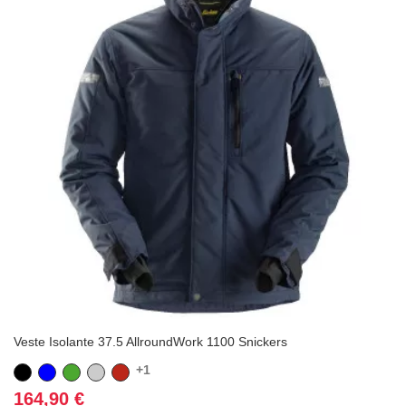
Veste Isolante 37.5 AllroundWork 1100 Snickers
+1
Noir
Bleu
Vert
Gris
Rouge
Prix
164,90 €