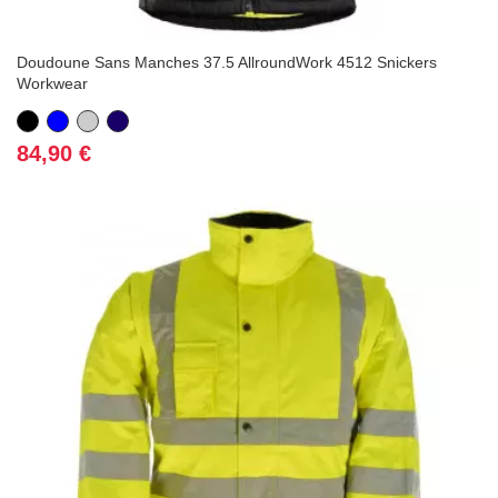
Doudoune Sans Manches 37.5 AllroundWork 4512 Snickers
Workwear
Noir
Bleu
Gris
Bleu
marine
Prix
84,90 €
(1 avis