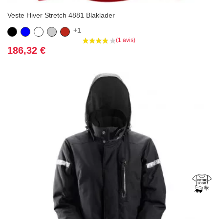
Veste Hiver Stretch 4881 Blaklader
+1
Noir
Bleu
Blanc
Gris
Rouge
Prix
186,32 €