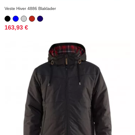
Veste Hiver 4886 Blaklader
Noir
Bleu
Gris
Rouge
Bleu
marine
Prix
163,93 €