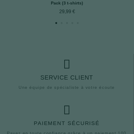
Aperçu rapide
Pack (3 t-shirts)
29,99 €
SERVICE CLIENT
Une équipe de spécialiste à votre écoute
PAIEMENT SÉCURISÉ
Payez en toute confiance grâce à un paiement 100