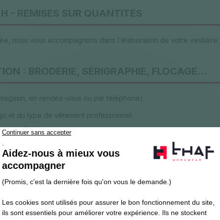
H - REMISES SUR QUANTITÉS
ée, nous vous accompagnons dans l'élaboration de votre vestiaire 
ON : BRODERIE, SÉRIGRAPHIE, FLOCAGE...
 magasin, en rendez-vous ou par téléphone) :
o et du type de vêtement professionnel.
le ou collective
che, manches...
itement afin de visualiser le marquage sur votre tenue professionnel