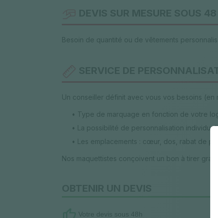
DEVIS SUR MESURE SOUS 48 
Besoin de quantité ou de vêtements personnalis
SERVICE DE PERSONNALISATI
Un conseiller définit avec vous vos besoins (en
• Type de marquage en fonction de votre log
• La possibilité de personnalisation individuel
• Les emplacements : cœur, dos, rabat de po
Nos maquettistes conçoivent un bon à tirer gratu
OBTENIR UN DEVIS
Votre devis sous 48h