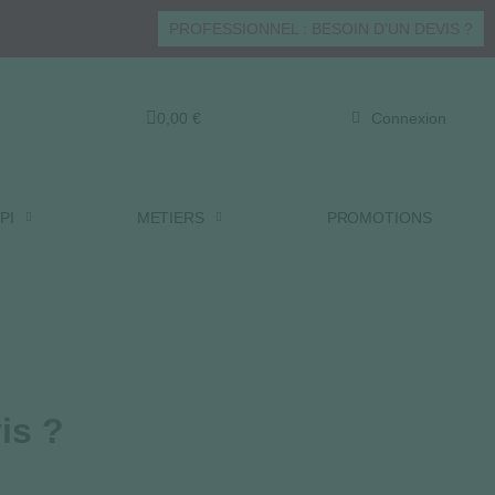
PROFESSIONNEL : BESOIN D'UN DEVIS ?
0,00 €
Connexion
PI
METIERS
PROMOTIONS
is ?