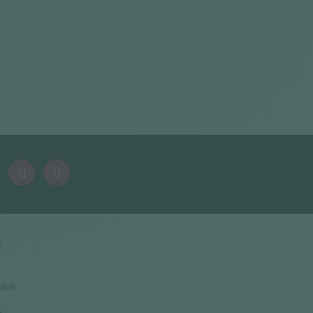
s
duit
s