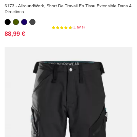
6173 - AllroundWork, Short De Travail En Tissu Extensible Dans 4
Directions
Noir
Vert
Bleu
Gris
Kaki
marine
foncé
Prix
88,99 €
(2 avis