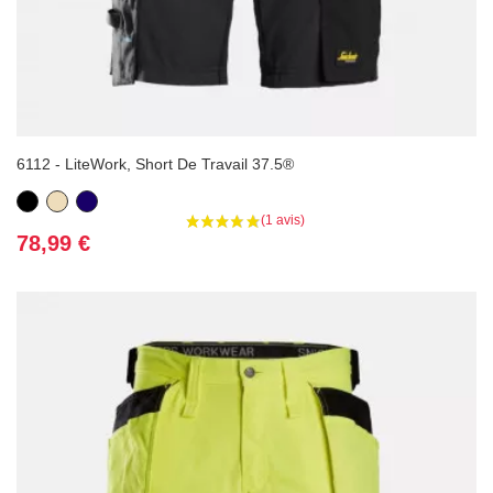
6112 - LiteWork, Short De Travail 37.5®
Noir
Beige
Bleu
marine
Prix
78,99 €