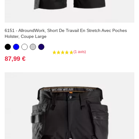
6151 - AllroundWork, Short De Travail En Stretch Avec Poches
Holster, Coupe Large
Noir
Bleu
Blanc
Gris
Bleu
marine
Prix
87,99 €