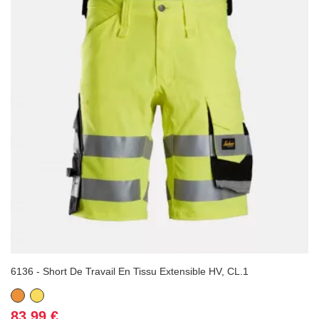
6136 - Short De Travail En Tissu Extensible HV, CL.1
Orange
Jaune
Prix
83,99 €