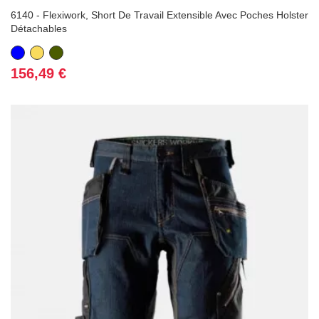
6140 - Flexiwork, Short De Travail Extensible Avec Poches Holster
Détachables
Bleu
Jaune
Vert
Kaki
Prix
156,49 €