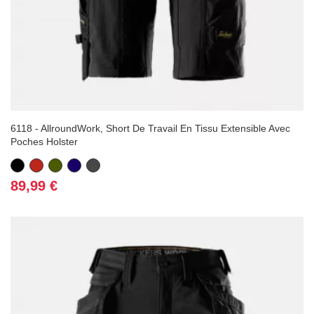
6118 - AllroundWork, Short De Travail En Tissu Extensible Avec
Poches Holster
Noir
Rouge
Vert
Bleu
Gris
Kaki
marine
foncé
Prix
89,99 €