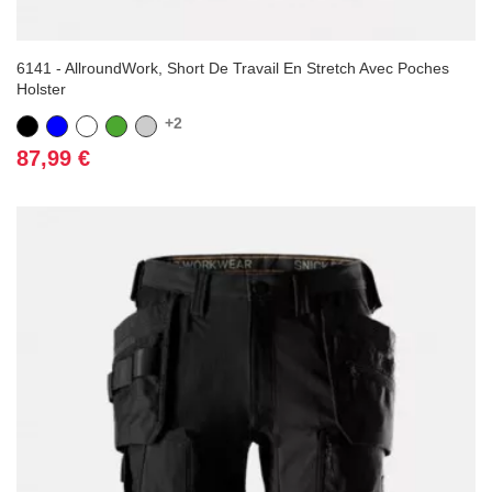
6141 - AllroundWork, Short De Travail En Stretch Avec Poches
Holster
+2
Noir
Bleu
Blanc
Vert
Gris
Prix
87,99 €