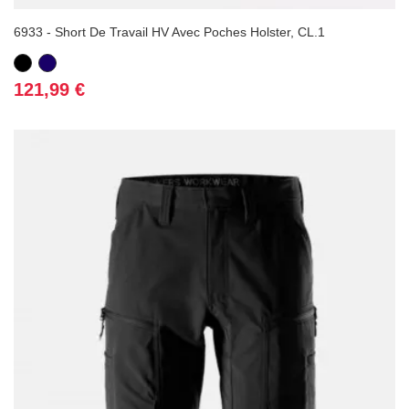
6933 - Short De Travail HV Avec Poches Holster, CL.1
Noir
Bleu
marine
Prix
121,99 €