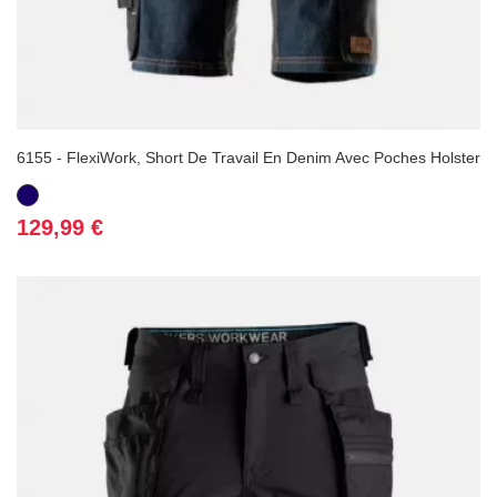
6155 - FlexiWork, Short De Travail En Denim Avec Poches Holster
Bleu
marine
Prix
129,99 €
(1 avis