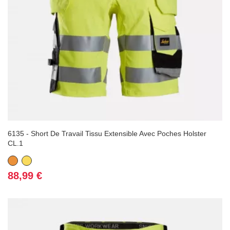
6135 - Short De Travail Tissu Extensible Avec Poches Holster
CL.1
Orange
Jaune
Prix
88,99 €