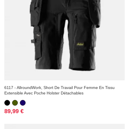
6117 - AllroundWork, Short De Travail Pour Femme En Tissu
Extensible Avec Poche Holster Détachables
Noir
Vert
Bleu
Kaki
marine
Prix
89,99 €