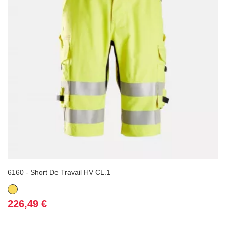
6160 - Short De Travail HV CL.1
Jaune
Prix
226,49 €