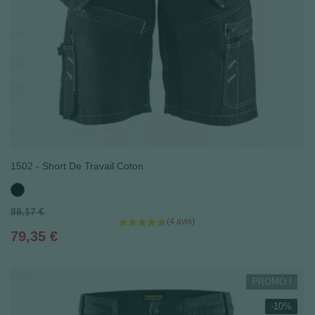
1502 - Short De Travail Coton
Noir
Prix
88,17 €
de
Prix
79,35 €
base
PROMO !
-10%