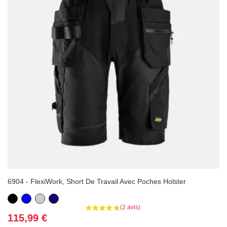
6904 - FlexiWork, Short De Travail Avec Poches Holster
Noir
Bleu
Gris
Bleu
marine
Prix
115,99 €