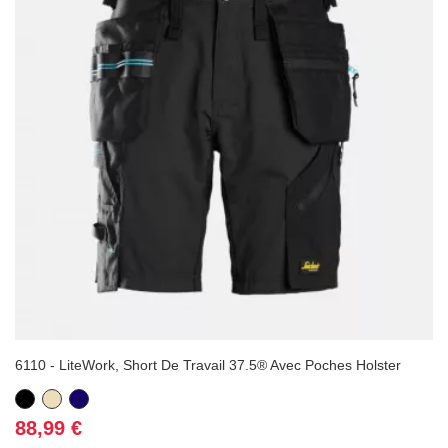
6110 - LiteWork, Short De Travail 37.5® Avec Poches Holster
(2 avis
Noir
Beige
Bleu
marine
Prix
88,99 €