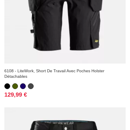
6108 - LiteWork, Short De Travail Avec Poches Holster
Détachables
Noir
Vert
Bleu
Gris
Kaki
marine
foncé
Prix
129,99 €