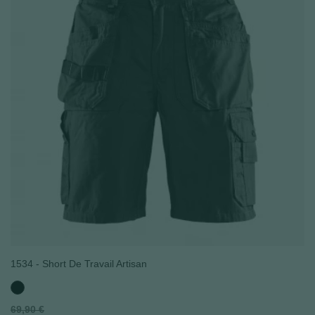
(1 avis
1534 - Short De Travail Artisan
Noir
Prix
69,90 €