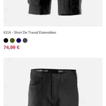
6114 - Short De Travail Extensibles
Noir
Vert
Bleu
Gris
Kaki
marine
foncé
Prix
74,99 €