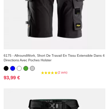
6175 - AllroundWork, Short De Travail En Tissu Extensible Dans 4
Directions Avec Poches Holster
Noir
Bleu
Blanc
Vert
Gris
Prix
93,99 €