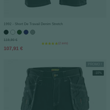
(1 avis
1992 - Short De Travail Denim Stretch
Noir
Blanc
Vert
Bleu
Gris
foncé
marine
moyen
Prix
119,90 €
de
Prix
107,91 €
base
PROMO !
-10%