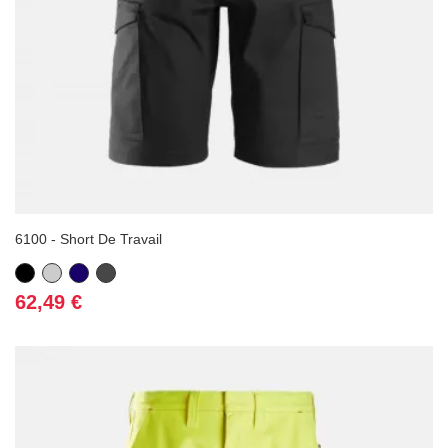
6100 - Short De Travail
Noir
Gris
Bleu
Gris
marine
foncé
Prix
62,49 €