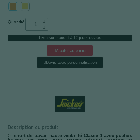
Quantité
Livraison sous 8 à 12 jours ouvrés
Ajouter au panier
Devis avec personnalisation
Description du produit
Ce
short de travail haute visibilité Classe 1 avec poches
est conçu pour garantir
,
et
holster
sécurité
confort