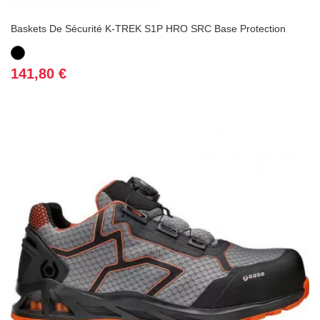
Baskets De Sécurité K-TREK S1P HRO SRC Base Protection
Noir
Prix
141,80 €