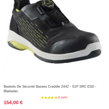
Baskets De Sécurité Basses Craddle 2442 - S1P SRC ESD -
Blaklader
Prix
154,00 €