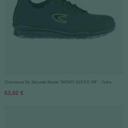
(2 avis
Chaussure De Sécurité Basse "MONTI S3S FO SR" - Cofra
Prix
53,02 €