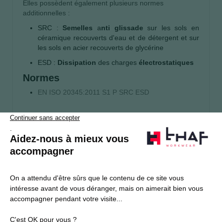
Elles possèdent également plusieurs normes
additionnelles :
SRC :
Semelles
a
nti glissade
sur les sols en
céramique recouverts d'eau et de détergent et sur
les sols en acier recouverts de glycérine
ESD :
Dissipation
des charges
électrostatiques
Normes
EN ISO 20345:2011 S1 P SRC ESD
S’abonner
Je souhaite m'inscrire à la newsletter Thaf Workwear