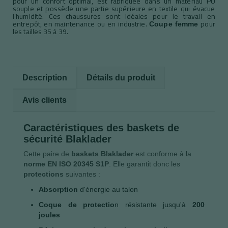
pour un confort optimal, est fabriquée dans un matériau PU
souple et possède une partie supérieure en textile qui évacue
l’humidité. Ces chaussures sont idéales pour le travail en
entrepôt, en maintenance ou en industrie.
pour
Coupe femme
les tailles 35 à 39.
Description
Détails du produit
Avis clients
Caractéristiques des baskets de
sécurité Blaklader
Cette paire de
baskets Blaklader
est conforme à la
norme EN ISO 20345 S1P
. Elle garantit donc les
protections
suivantes :
Absorption
d'énergie au talon
Coque de protectio
n résistante jusqu'à
200
joules