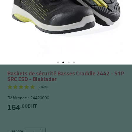
Baskets de sécurité Basses Craddle 2442 - S1P
SRC ESD - Blaklader
Référence : 24420000
154
,00
€HT
(2 avis)
Quantité