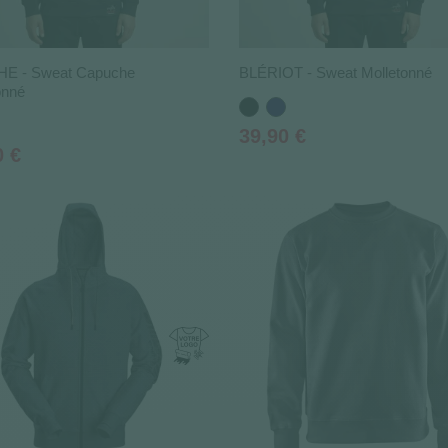
E - Sweat Capuche
BLÉRIOT - Sweat Molletonné
onné
Noir
Bleu
marine
Prix
39,90 €
0 €