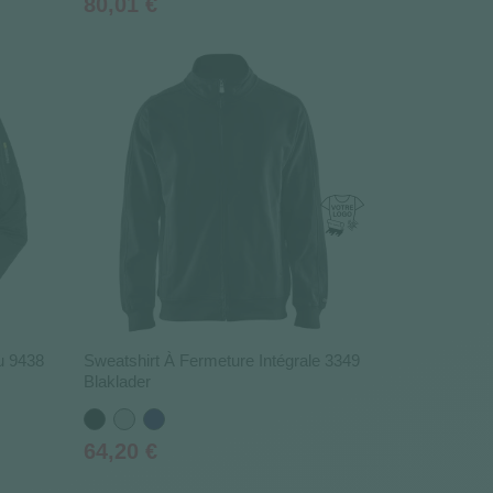
Prix
80,01 €
base
u 9438
Sweatshirt À Fermeture Intégrale 3349
Blaklader
Noir
Gris
Bleu
marine
Prix
64,20 €