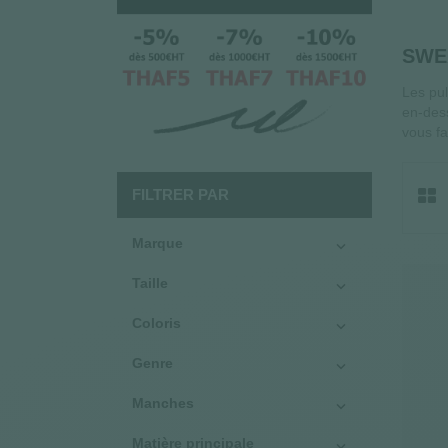
SWE
Les pul
en-dess
vous fa
FILTRER PAR
Marque

Taille

Coloris

Genre

Manches

Matière principale
