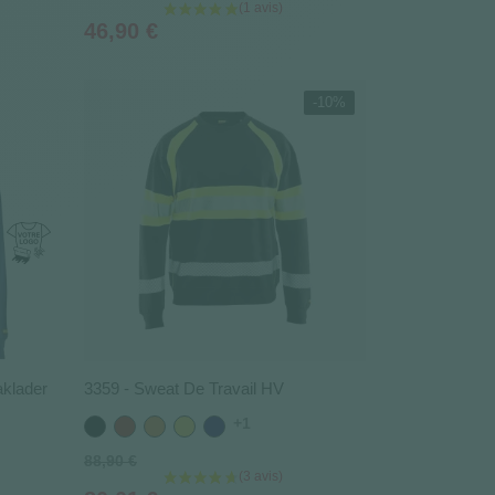
Prix
46,90 €
-10%
klader
3359 - Sweat De Travail HV
+1
Noir
Rouge
Orange
Jaune
Bleu
marine
Prix
88,90 €
de