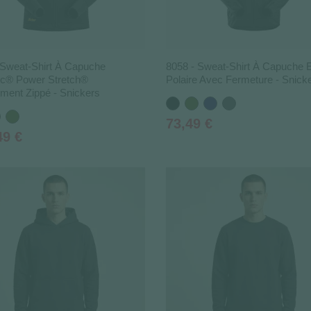
 Sweat-Shirt À Capuche
8058 - Sweat-Shirt À Capuche 
ec® Power Stretch®
Polaire Avec Fermeture - Snick
ement Zippé - Snickers
Noir
Vert
Bleu
Gris
ange
Vert
Kaki
marine
foncé
Prix
73,49 €
Kaki
49 €