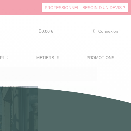
PROFESSIONNEL : BESOIN D'UN DEVIS ?
0,00 €
Connexion
PI
METIERS
PROMOTIONS