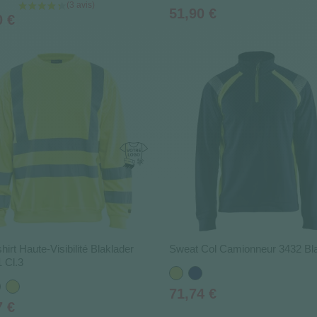
Prix
51,90 €
0 €
irt Haute-Visibilité Blaklader
Sweat Col Camionneur 3432 Bla
 Cl.3
Jaune
Bleu
ange
Jaune
marine
Prix
71,74 €
7 €