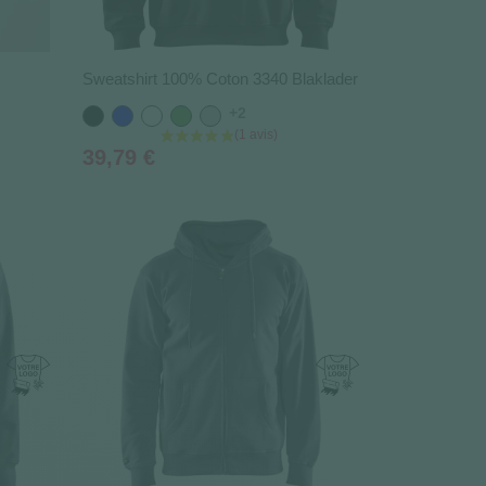
Sweatshirt 100% Coton 3340 Blaklader
+2
Noir
Bleu
Blanc
Vert
Gris
Prix
39,79 €