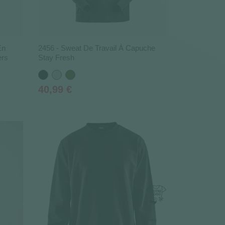
En
2456 - Sweat De Travail À Capuche
ers
Stay Fresh
Noir
Gris
Vert
Kaki
Prix
40,99 €