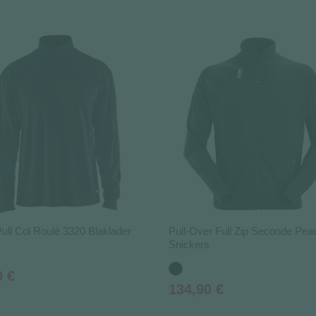
ull Col Roulé 3320 Blaklader
Pull-Over Full Zip Seconde Pea
Snickers
Noir
0 €
Prix
134,90 €