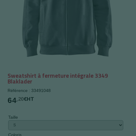
Sweatshirt à fermeture intégrale 3349
Blaklader
Référence : 33491048
64
,20
€HT
Taille
Coloris