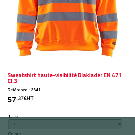
Sweatshirt haute-visibilité Blaklader EN 471
Cl.3
Référence : 3341
57
,37
€HT
Taille
Coloris