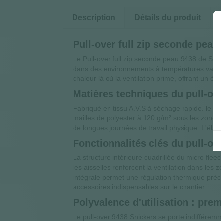
Description
Détails du produit
Pull-over full zip seconde peau
Le Pull-over full zip seconde peau 9438 de Snic
dans des environnements à températures variabl
chaleur là où la ventilation prime, offrant un éq
Matières techniques du pull-o
Fabriqué en tissu A.V.S à séchage rapide, le
mailles de polyester à 120 g/m² sous les zones 
de longues journées de travail physique. L'élas
Fonctionnalités clés du pull-ov
La structure intérieure quadrillée du micro flee
les aisselles renforcent la ventilation dans les 
intégrale permet une régulation thermique précis
accessoires indispensables sur le chantier.
Polyvalence d'utilisation : pr
Le pull-over 9438 Snickers se porte indiffére