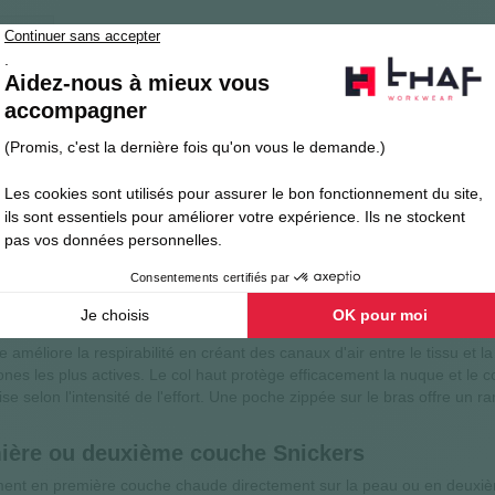
FAQ
 Snickers : confort thermique et performance te
kers est une veste en micro fleece zippée pensée pour les professionnel
es. Son design de pointe « body-mapped » garantit une isolation là où
uilibre thermique optimal tout au long de la journée.
ver seconde peau Snickers 9438
 9438 Snickers se compose de 92% de polyester charbon de bambou et 8
de ventilation. Le charbon de bambou confère au tissu un traitement na
thanne assure une liberté de mouvement totale, sans contrainte ni frot
er professionnel Snickers
ce améliore la respirabilité en créant des canaux d'air entre le tissu et
zones les plus actives. Le col haut protège efficacement la nuque et le c
e selon l'intensité de l'effort. Une poche zippée sur le bras offre un r
emière ou deuxième couche Snickers
mment en première couche chaude directement sur la peau ou en deuxiè