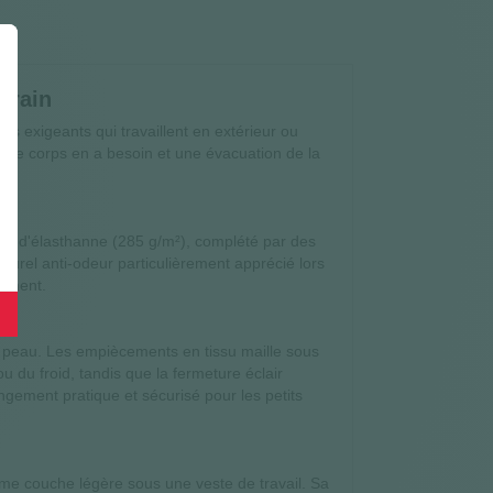
rrain
s exigeants qui travaillent en extérieur ou
 le corps en a besoin et une évacuation de la
% d'élasthanne (285 g/m²), complété par des
turel anti-odeur particulièrement apprécié lors
tement.
 la peau. Les empiècements en tissu maille sous
ou du froid, tandis que la fermeture éclair
angement pratique et sécurisé pour les petits
me couche légère sous une veste de travail. Sa