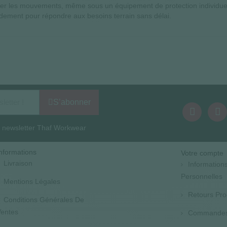
 les mouvements, même sous un équipement de protection individuelle.
apidement pour répondre aux besoins terrain sans délai.
S’abonner
la newsletter Thaf Workwear
nformations
Votre compte
Livraison
Information
Personnelles
Mentions Légales
Retours Pro
Conditions Générales De
entes
Commande