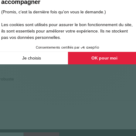
AVAGE
robuste