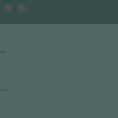
s
duit
s
duction