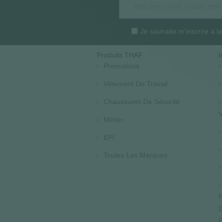
Je souhaite m'inscrire à 
Produits THAF
I
Promotions
Vêtement De Travail
Chaussures De Sécurité
V
Métier
EPI
Toutes Les Marques
P
D
F