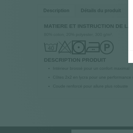
Description
Détails du produit
MATIERE ET INSTRUCTION DE L
80% coton, 20% polyester, 300 g/m².
DESCRIPTION PRODUIT
Intérieur brossé pour un confort maximal
Côtes 2x2 en lycra pour une performance 
Coude renforcé pour allure plus robuste