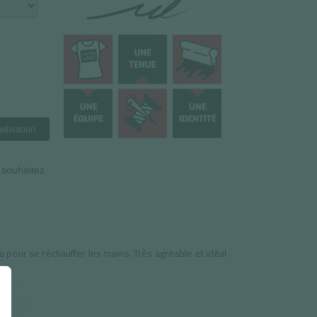
alisation
n souhaitez
pour se réchauffer les mains. Très agréable et idéal