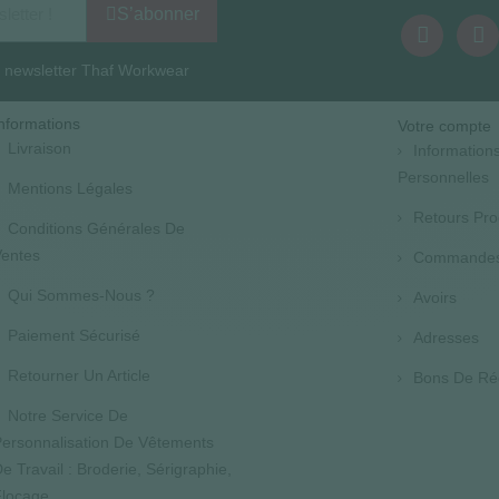
S’abonner
la newsletter Thaf Workwear
nformations
Votre compte
Livraison
Information
Personnelles
Mentions Légales
Retours Pro
Conditions Générales De
entes
Commande
Qui Sommes-Nous ?
Avoirs
Paiement Sécurisé
Adresses
Retourner Un Article
Bons De Ré
Notre Service De
ersonnalisation De Vêtements
e Travail : Broderie, Sérigraphie,
locage...