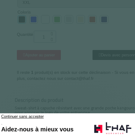
Coloris
Quantité
Ajouter au panier
Devis avec personn
Il reste
1
produit(s) en stock sur cette déclinaison - Si vous e
plus, contactez nous sur contact@thaf.fr
Description du produit
Sweat-shirt à capuche résistant avec une grande poche kangourou 
pour apposer le logo de votre entreprise.