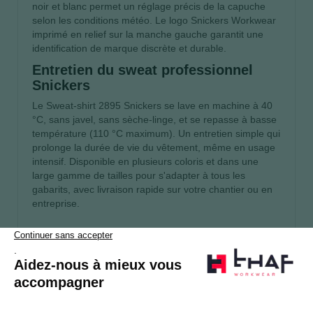
noir et blanc permet un réglage précis de la capuche
selon les conditions météo. Le logo Snickers Workwear
imprimé en relief sur la manche gauche garantit une
identification de marque discrète et durable.
Entretien du sweat professionnel
Snickers
Le Sweat-shirt 2895 Snickers se lave en machine à 40
°C, sans javel, sans sèche-linge, et se repasse à basse
température (110 °C maximum). Un entretien simple qui
prolonge la durée de vie du vêtement, même en usage
intensif. Disponible en plusieurs coloris et dans une
large gamme de tailles pour s'adapter à tous les
gabarits, avec livraison rapide sur votre chantier ou en
entreprise.
S’abonner