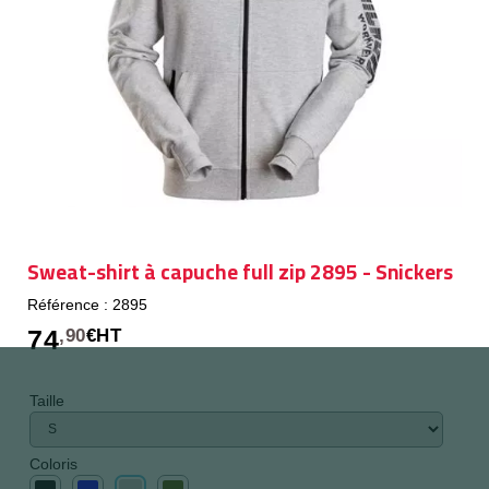
Sweat-shirt à capuche full zip 2895 - Snickers
Référence : 2895
74
,90
€HT
Taille
Coloris