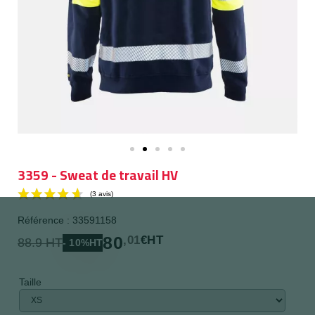
3359 - Sweat de travail HV
Référence : 33591158
80
,01
€HT
88.9 HT
- 10%HT
Taille
(3 avis)