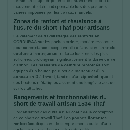
terrain. La coupe ergonomique garantit une liberté de
mouvement totale, indispensable lors des postures
variées imposées par les travaux manuels.
Zones de renfort et résistance à
l'usure du short Thaf pour artisans
Ce vêtement de travail intègre des
renforts en
CORDURA®
sur les poches arrière, matière reconnue
pour sa résistance exceptionnelle à l'abrasion. La
triple
couture à l'entrejambe
renforce les zones les plus
sollicitées, prolongeant significativement la durée de vie
du short. Les
passants de ceinture renforcés
sont
équipés d'un bouton pour boucle marteau et d'un
anneau en D
à l'avant, tandis qu'un
zip métallique
et
des boutons métalliques assurent une longévité accrue
sur les attaches.
Rangements et fonctionnalités du
short de travail artisan 1534 Thaf
L'organisation des outils est au coeur de la conception
de ce short de travail Thaf. Les
poches flottantes
renforcées
disposent de compartiments outils, d'une
poche ciseaux et de passants porte-outils