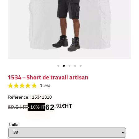
1534 - Short de travail artisan
Référence : 15341310
62
,91
€HT
69.9 HT
- 10%HT
Taille
(1 avis)