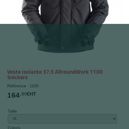
Veste isolante 37.5 AllroundWork 1100
Snickers
Référence : 1100
164
,90
€HT
Taille
Coloris