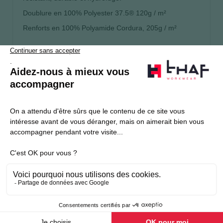
Doublure en 100% Polyester 37.5® 120g / m²
Renforts en 100% Polyamide Cordura, 205g / m²
S’abonner
Je souhaite m'inscrire à la newsletter Thaf Workwear
Produits THAF
Informations