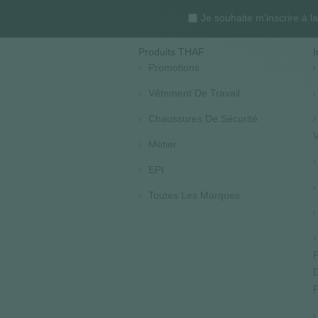
Je souhaite m'inscrire à 
Produits THAF
I
Promotions
Vêtement De Travail
Chaussures De Sécurité
V
Métier
EPI
Toutes Les Marques
P
D
F