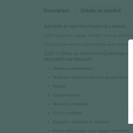
Description
Détails du produit
MATIERE ET INSTRUCTIONS DE LAVAGE
100% polyester, sergé, stretch, laminé, résist
Tissu coupe-vent et imperméable avec fonction r
DESCRIPTION PRODUIT
Doublure matelassée
Matériau respirant étanche au vent et à l'
Doublé
Coupe femme
Manches prépliées
Col en molleton
Capuche amovible et réglable
Poche détachable pour badge identifiant