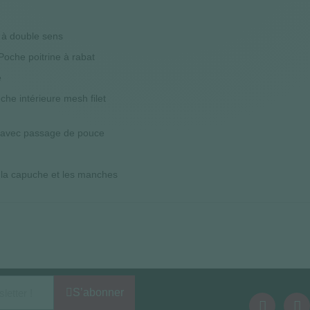
e à double sens
 Poche poitrine à rabat
e
che intérieure mesh filet
e avec passage de pouce
ur la capuche et les manches
S’abonner