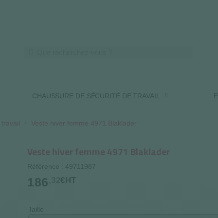
LIVRAISON OFFERTE DES 250€ HT
CHAUSSURE DE SÉCURITÉ DE TRAVAIL
E
travail
Veste hiver femme 4971 Blaklader
Veste hiver femme 4971 Blaklader
Référence : 49711987
186
,32
€HT
Taille