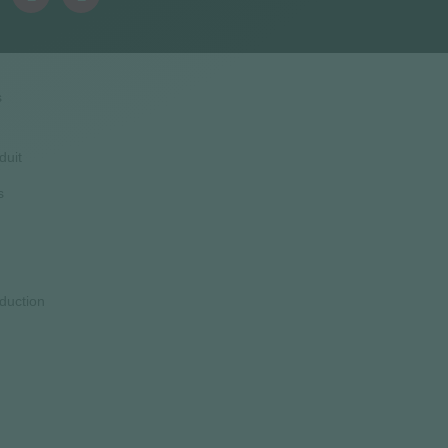
s
duit
s
duction