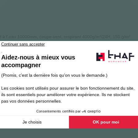
ant à l´eau 10000mm, coupe-vent, respirant 4000g/m²/24H, 150 g/m²
espirante. Tissu certifié bluesign®. Tissu certifié Oeko-Tex®100.
eau, coutures étanchées, Parties en maille aux principales zones de tran