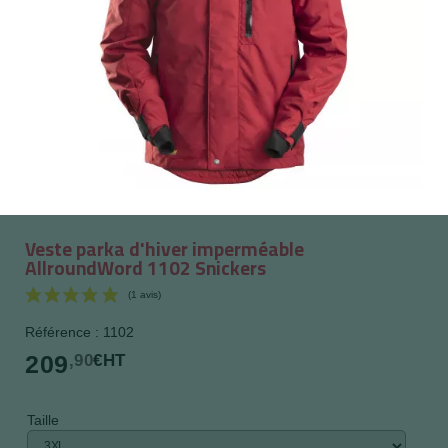
Veste parka d'hiver imperméable
AllroundWord 1102 Snickers
Référence : 1102
209
,90
€HT
Taille
(1 avis)