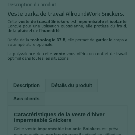
Description du produit
Veste parka de travail AllroundWork Snickers.
Cette
est
et
.
veste de travail Snickers
imperméable
isolante
Conçue pour une utilisation quotidienne, elle protège du
,
froid
de la
et de
.
pluie
l'humidité
Dotée de la
, elle permet de garder le corps a
technologie 37.5
sa température optimale.
La polyvalence de cette
vous offrira un confort de travail
veste
optimal dans toutes les situations.
Description
Détails du produit
Avis clients
Caractéristiques de la veste d'hiver
imperméable Snickers
Cette
veste imperméable isolante Snickers
est prévu
pour garantir un
confort de travail
optimal en utilisation