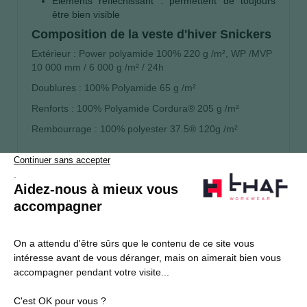
Eléments réfléchissant : permettent de toujours
être bien visible
Composition de la veste d'hiver Snickers
Extérieur : Power polyamide 100% 220 g /m², WP /MVP
10 000 mm / 6 000 g /m² / 24h
Doublures : 100% Polyamide 65 g /m²
Renforts : 100% Polyamide Cordura® 205 g /m²
Rembourrage : 100% polyester 37.5® 120g /m²
S’abonner
Je souhaite m'inscrire à la newsletter Thaf Workwear