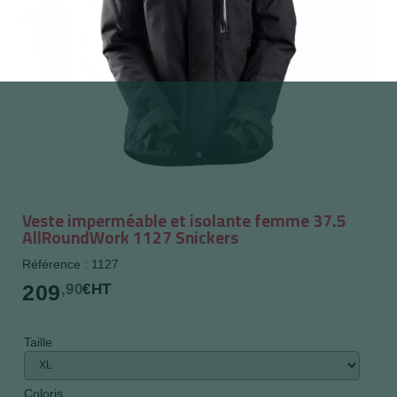
Veste imperméable et isolante femme 37.5
AllRoundWork 1127 Snickers
Référence : 1127
209
,90
€HT
Taille
Coloris