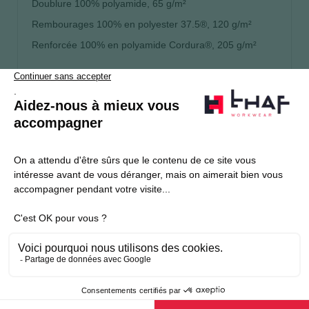
Doublure 100% polyamide, 65 g/m²
Rembourages 100% en polyester 37.5®, 120 g/m²
Renforcée 100% en polyamide Cordura®, 205 g/m²
S’abonner
Je souhaite m'inscrire à la newsletter Thaf Workwear
Produits THAF
Informations