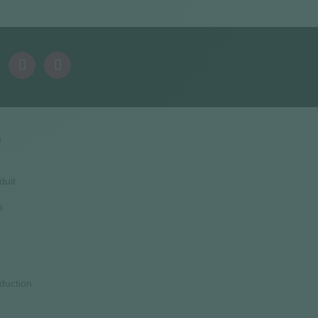
s
duit
s
duction