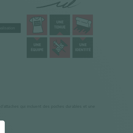
alisation
 d’attaches qui incluent des poches durables et une