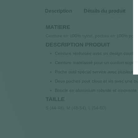
Description
Détails du produit
MATIERE
Ceinture en 100% nylon, poches en 100% pol
DESCRIPTION PRODUIT
Ceinture renforcée avec un design courbé
Ceinture matelassé pour un confort supéri
Poche outil spécial service avec plusieur
Deux poches pour clous et vis avec une ouv
Boucle en aluminium robuste et innovante c
TAILLE
S (44-48), M (48-54), L (54-60)