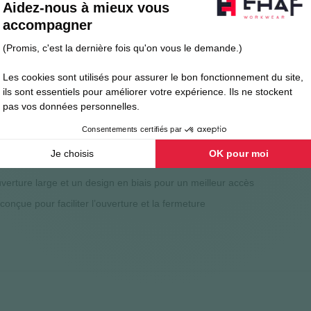
yamide
 et un system innovant d’attache de poches
eur
s compartiments et boucles pour tournevis, pinces, couteau, marteau et
erture large et un design en biais pour un meilleur accès
onçue pour faciliter l’ouverture et la fermeture