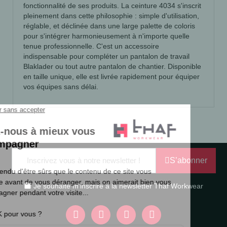
fonctionnalité de ses produits. La ceinture 4034 s'inscrit
pleinement dans cette philosophie : simple d'utilisation,
réglable, et déclinée dans une large palette de coloris
pour s'intégrer harmonieusement à n'importe quelle
tenue professionnelle. C'est un accessoire
indispensable pour compléter un pantalon de travail
Blaklader ou tout autre pantalon de chantier. Disponible
en taille unique, elle est livrée rapidement pour équiper
vos équipes sans délai.
S’abonner
Je souhaite m'inscrire à la newsletter Thaf Workwear