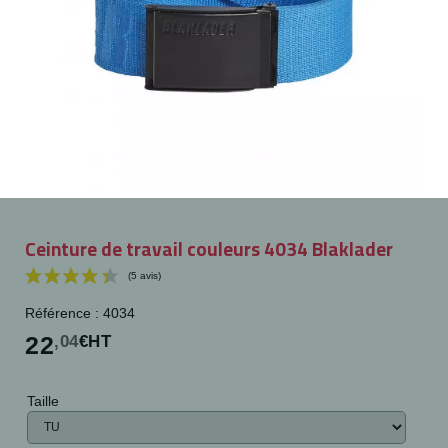
Ceinture de travail couleurs 4034 Blaklader
Référence : 4034
22
,04
€HT
Taille
(5 avis)