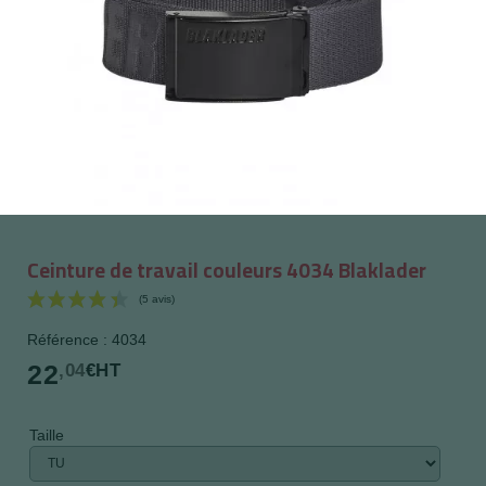
Ceinture de travail couleurs 4034 Blaklader
Référence : 4034
22
,04
€HT
Taille
(5 avis)