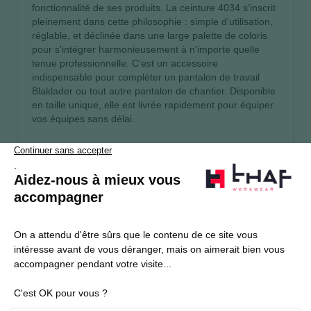
fonctionnalité de ses produits. La ceinture 4034 s'inscrit
pleinement dans cette philosophie : simple d'utilisation,
réglable, et déclinée dans une large palette de coloris
pour s'intégrer harmonieusement à n'importe quelle
tenue professionnelle. C'est un accessoire
indispensable pour compléter un pantalon de travail
Blaklader ou tout autre pantalon de chantier. Disponible
en taille unique, elle est livrée rapidement pour équiper
vos équipes sans délai.
S’abonner
Je souhaite m'inscrire à la newsletter Thaf Workwear