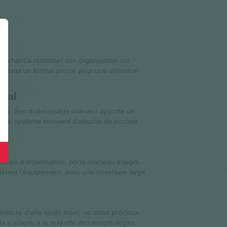
herchant à optimiser son organisation sur
é dans un format pensé pour une utilisation
imal
eur. Son matelassage intérieur apporte un
te. Le système innovant d'attache de poches
oucles d'organisation, porte-marteau intégré,
ètent l'équipement, avec une ouverture large
ermeture d'une seule main, un atout précieux
ils s'adapte à la majorité des morphologies