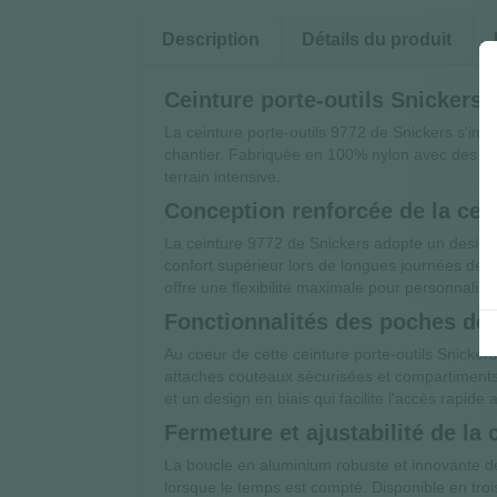
Description
Détails du produit
Ceinture porte-outils Snickers 
La ceinture porte-outils 9772 de Snickers s'im
chantier. Fabriquée en 100% nylon avec des poc
terrain intensive.
Conception renforcée de la cein
La ceinture 9772 de Snickers adopte un design
confort supérieur lors de longues journées de 
offre une flexibilité maximale pour personnalis
Fonctionnalités des poches de l
Au coeur de cette ceinture porte-outils Snicker
attaches couteaux sécurisées et compartiments
et un design en biais qui facilite l'accès rapid
Fermeture et ajustabilité de la 
La boucle en aluminium robuste et innovante de 
lorsque le temps est compté. Disponible en troi