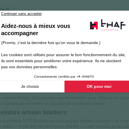
FAQ
9772 : performance et ergonomie pour l'artisan
pose comme un accessoire de travail incontournable pour tout artisan c
hes en 100% polyamide, elle associe légèreté, robustesse et durabilit
ture porte-outils Snickers pour un confort opt
 courbé ergonomique qui épouse naturellement la morphologie du port
travail, réduisant la fatigue lombaire même en cas de charge importan
er l'emplacement des accessoires selon les besoins du chantier.
a ceinture porte-outils artisan Snickers 9772
s se trouve une poche spéciale artisan aux multiples compartiments : b
 crayons dédiés. Deux poches supplémentaires pour clous et vis compl
e aux petites pièces même en situation de travail dynamique.
ceinture artisan Snickers
la ceinture 9772 Snickers est conçue pour faciliter l'ouverture et la f
s tailles — S (44-48), M (48-54) et L (54-60) — cette ceinture porte-out