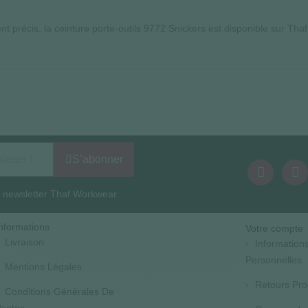
nt précis, la ceinture porte-outils 9772 Snickers est disponible sur Tha
S’abonner
la newsletter Thaf Workwear
nformations
Votre compte
Livraison
Information
Personnelles
Mentions Légales
Retours Pro
Conditions Générales De
entes