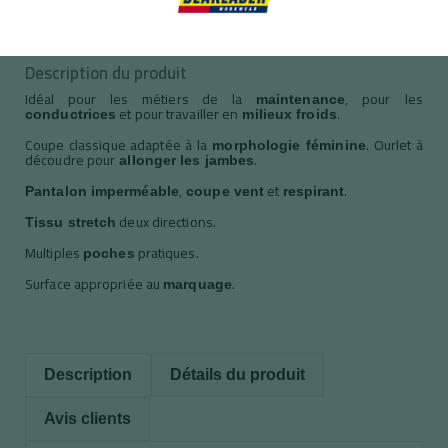
Description du produit
Idéal pour les métiers de la
, pour les
maintenance
et pour travailler en
.
conductrices
milieux froids
Coupe classique adaptée à la
. Ourlet à
morphologie féminine
découdre pour
.
allonger les jambes
,
et
.
Pantalon imperméable
coupe vent
respirant
deux directions.
Tissu stretch
Multiples
pratiques.
poches
Surface appropriée au
.
marquage
Description
Détails du produit
Avis clients