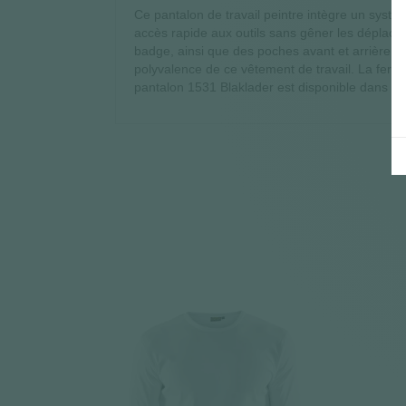
Ce pantalon de travail peintre intègre un syst
accès rapide aux outils sans gêner les déplac
badge, ainsi que des poches avant et arrière à 
polyvalence de ce vêtement de travail. La ferme
pantalon 1531 Blaklader est disponible dans un 