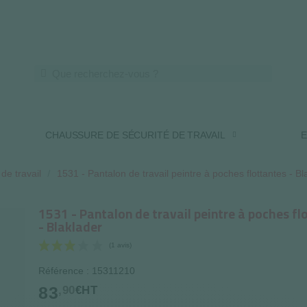
LIVRAISON OFFERTE DES 250€ HT
CHAUSSURE DE SÉCURITÉ DE TRAVAIL
E
de travail
1531 - Pantalon de travail peintre à poches flottantes - Bl
1531 - Pantalon de travail peintre à poches fl
- Blaklader
Référence : 15311210
83
,90
€HT
(1 avis)