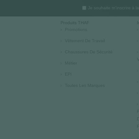
Je souhaite m'inscrire à 
Produits THAF
I
Promotions
Vêtement De Travail
Chaussures De Sécurité
V
Métier
EPI
Toutes Les Marques
P
D
F