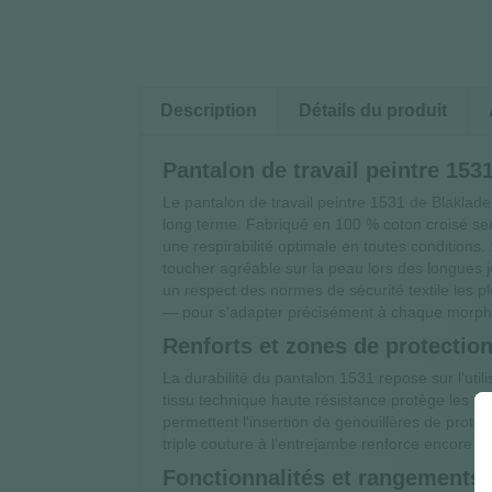
Description
Détails du produit
Pantalon de travail peintre 153
Le pantalon de travail peintre 1531 de Blaklader 
long terme. Fabriqué en 100 % coton croisé se
une respirabilité optimale en toutes condition
toucher agréable sur la peau lors des longues 
un respect des normes de sécurité textile les p
— pour s'adapter précisément à chaque morpholo
Renforts et zones de protectio
La durabilité du pantalon 1531 repose sur l'uti
tissu technique haute résistance protège les zo
permettent l'insertion de genouillères de protec
triple couture à l'entrejambe renforce encore la
Fonctionnalités et rangements 