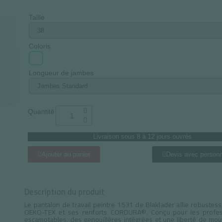
Taille
Coloris
Longueur de jambes
Quantité
Livraison sous 8 à 12 jours ouvrés
Ajouter au panier
Devis avec personn
Description du produit
Le pantalon de travail peintre 1531 de Blaklader allie robustess
OEKO-TEX et ses renforts CORDURA®. Conçu pour les professi
escamotables, des genouillères intégrées et une liberté de mou