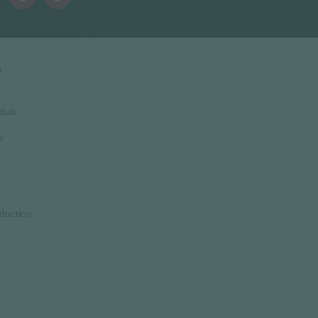
s
duit
s
duction