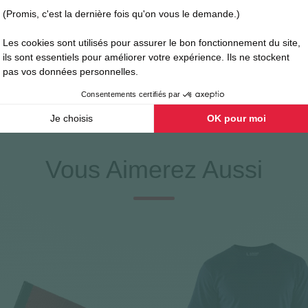
ème de rangement complet pensé pour le terrain. Les poches holster flo
ements. Une poche cuisse dédiée aux outils de peinture, une poche jam
soufflet complètent l'équipement. La boucle porte-marteau et l'anneau p
ture par zip plastique et boutons métalliques robustes garantit une util
large éventail de tailles pour répondre aux besoins de tous les profess
Vous Aimerez Aussi