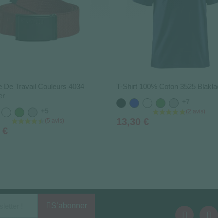
e De Travail Couleurs 4034
T-Shirt 100% Coton 3525 Blakla
er
+7
Noir
Bleu
Blanc
Vert
Gris
+5
u
Blanc
Vert
Gris
Prix
13,30 €
 €
S’abonner