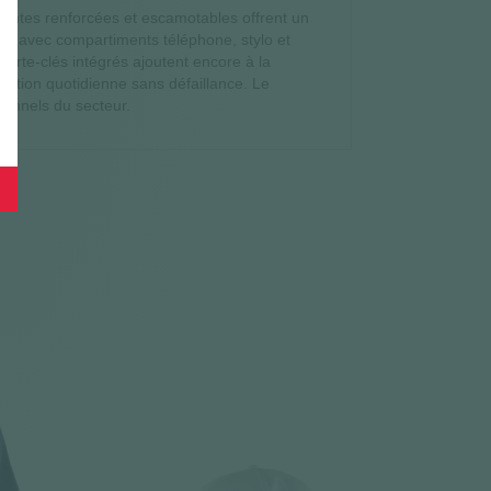
ttantes renforcées et escamotables offrent un
be avec compartiments téléphone, stylo et
orte-clés intégrés ajoutent encore à la
isation quotidienne sans défaillance. Le
ionnels du secteur.