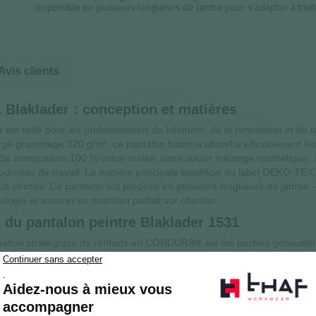
disponible en plusieurs longueurs de jambe pour s'adapter à tout
Avis clients
1 Blaklader : conception et matières
est taillé pour les professionnels du bâtiment, de la rénovation et de la 
rgé grammage 320 g/m², ce pantalon homme absorbe efficacement les p
s. Sa composition 100 % coton croisé, sans aucun mélange synthétique, 
journées de travail. La matière principale bénéficie du label OEKO-TEX,
lus strictes. Ce pantalon est proposé en plusieurs longueurs de jambe —
gie et assurer un maintien parfait sur chantier.
n du pantalon peintre Blaklader 1531
lisation stratégique de renforts en CORDURA® sur les poches genouillère
nes les plus sollicitées lors des travaux au sol ou en position accroupi
tion pour les interventions prolongées à genoux, réduisant ainsi la fatig
 solidité de l'ensemble, là où les contraintes mécaniques sont les plus 
du pantalon de travail Blaklader