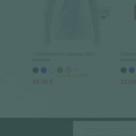
T-Shirt Manches Longues 3314
Ceintur
Blaklader
Blaklad
+1
Noir
Bleu
Blanc
Vert
Gris
Noir
Ble
Prix
Prix
24,16 €
22,04