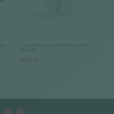
der
Casquette De Travail Pour Peintre 2070
Genouillère
Blaklader
4057 - Blak
Prix
Prix
19,71 €
18,78 €