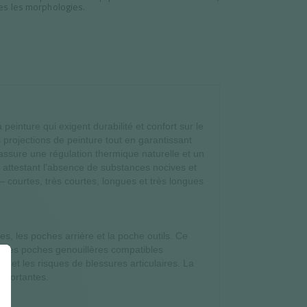
es les morphologies.
peinture qui exigent durabilité et confort sur le
rojections de peinture tout en garantissant
assure une régulation thermique naturelle et un
 attestant l'absence de substances nocives et
 courtes, très courtes, longues et très longues
s, les poches arrière et la poche outils. Ce
e. Les poches genouillères compatibles
ue et les risques de blessures articulaires. La
importantes.