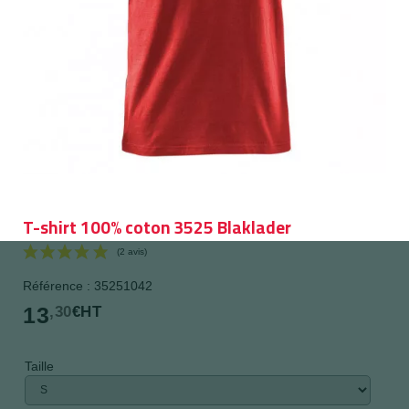
T-shirt 100% coton 3525 Blaklader
Référence : 35251042
13
,30
€HT
Taille
(2 avis)