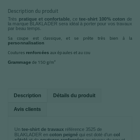
Description du produit
Très 
pratique et confortable
, ce 
tee-shirt 100% coton
 de 
la marque BLAKLADER sera idéal à porter pour vos travaux 
par beau temps. 
Sa coupe est classique, et se prête très bien à la
personnalisation
Coutures
aux épaules et au cou
renforcées
de 150 g/m²
Grammage
Description
Détails du produit
Avis clients
Un 
tee-shirt de travaux
 référence 3525 de 
BLAKLADER en 
coton peigné
 qui est doté d’un 
col 
côtelé
 et de 
coutures renforcées
 au niveau du cou et 