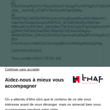
CERTIFICATIONS
Tissu certifié OEKO-TEX® 100
S’abonner
Je souhaite m'inscrire à la newsletter Thaf Workwear