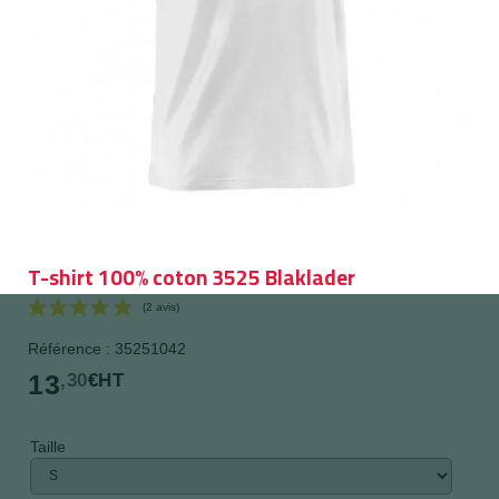
T-shirt 100% coton 3525 Blaklader
Référence : 35251042
13
,30
€HT
Taille
(2 avis)