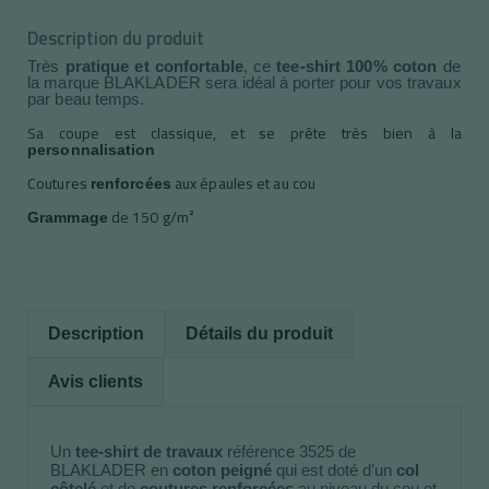
Description du produit
Très 
pratique et confortable
, ce 
tee-shirt 100% coton
 de 
la marque BLAKLADER sera idéal à porter pour vos travaux 
par beau temps. 
Sa coupe est classique, et se prête très bien à la
personnalisation
Coutures
aux épaules et au cou
renforcées
de 150 g/m²
Grammage
Description
Détails du produit
Avis clients
Un 
tee-shirt de travaux
 référence 3525 de 
BLAKLADER en 
coton peigné
 qui est doté d’un 
col 
côtelé
 et de 
coutures renforcées
 au niveau du cou et 