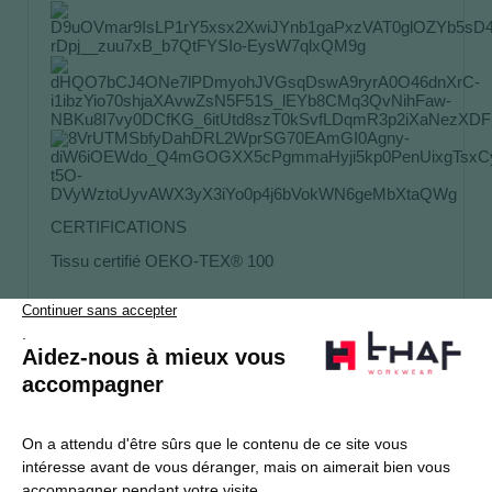
CERTIFICATIONS
Tissu certifié OEKO-TEX® 100
S’abonner
Je souhaite m'inscrire à la newsletter Thaf Workwear