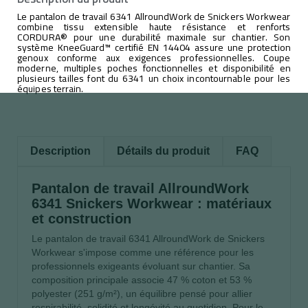
Le pantalon de travail 6341 AllroundWork de Snickers Workwear
combine tissu extensible haute résistance et renforts
CORDURA® pour une durabilité maximale sur chantier. Son
système KneeGuard™ certifié EN 14404 assure une protection
genoux conforme aux exigences professionnelles. Coupe
moderne, multiples poches fonctionnelles et disponibilité en
plusieurs tailles font du 6341 un choix incontournable pour les
équipes terrain.
Description
Détails du produit
FAQ
Pantalon de travail AllroundWork
6341 Snickers Workwear : matériaux
et construction
Le pantalon de travail 6341 AllroundWork de Snickers
Workwear s'impose comme une référence pour les
professionnels exigeants évoluant sur chantier. Sa
composition principale associe 47 % coton et 53 %
polyester (251 g/m²), un équilibre pensé pour allier
respirabilité, solidité et longévité au quotidien. Pour le