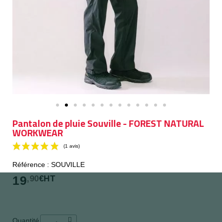
Pantalon de pluie Souville - FOREST NATURAL
WORKWEAR
Référence : SOUVILLE
19
,90
€HT
(1 avis)
Quantité