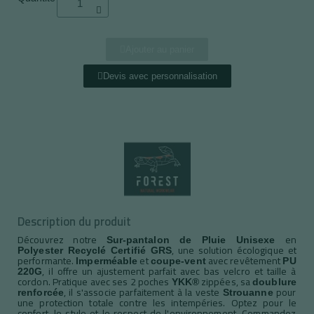
Ajouter au panier
Devis avec personnalisation
Description du produit
Découvrez notre
en
Sur-pantalon de Pluie Unisexe
, une solution écologique et
Polyester Recyclé Certifié GRS
performante.
et
avec revêtement
Imperméable
coupe-vent
PU
, il offre un ajustement parfait avec bas velcro et taille à
220G
cordon. Pratique avec ses 2 poches
zippées, sa
YKK®
doublure
, il s'associe parfaitement à la veste
pour
renforcée
Strouanne
une protection totale contre les intempéries. Optez pour le
confort, le style et le respect de l'environnement. Commandez