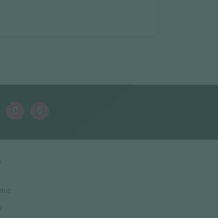
s
duit
s