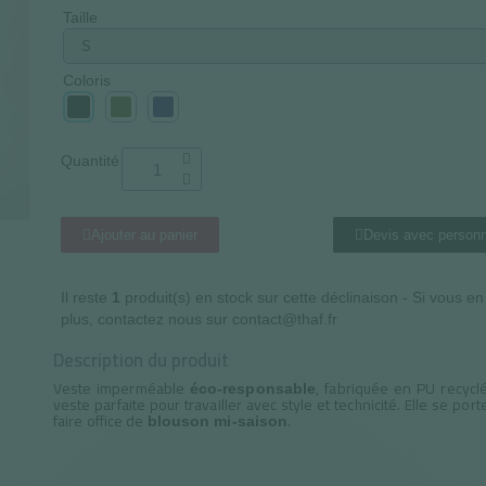
Taille
Coloris
Quantité
Ajouter au panier
Devis avec personn
Il reste
1
produit(s) en stock sur cette déclinaison - Si vous e
plus, contactez nous sur contact@thaf.fr
Description du produit
Veste imperméable
, fabriquée en PU recyclé
éco-responsable
veste parfaite pour travailler avec style et technicité. Elle se por
faire office de
.
blouson mi-saison