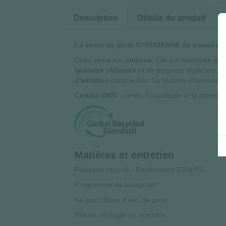
Description
Détails du produit
La veste de pluie STROUANNE de travail de
Cette veste est
unisexe
. Elle est fabriquée gr
latérales obliques
et de poignets réglables pa
d'aération
dans le dos. Sa matière intérieure r
Certifié GRS
: certifie l'exactitude et la prov
Matières et entretien
Polyester recyclé - Revêtement 220g PU
Programme de lavage 40°
Ne pas utiliser d'eau de javel
Pas de séchage en machine