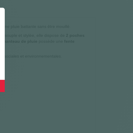
 une pluie battante sans être mouillé.
ue, souple et stylée, elle dispose de
2 poches
Ce
manteau de pluie
possède une
fente
ques sociales et environnementales.