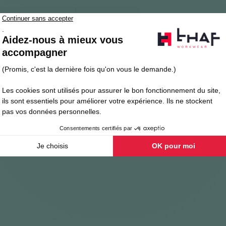
Documents joints
Avis clients
 la marque Forest Natural Workwear
vous permettra de travailler sous
âce au recyclage de bouteilles plastiques. Cette veste de pluie est éthiq
r bande velcro, ainsi que d'une
glissière YKK
de très bonne qualité. 
enforcée et résistante.
enance des produits : produits en matières recyclés. Ainsi que des prati