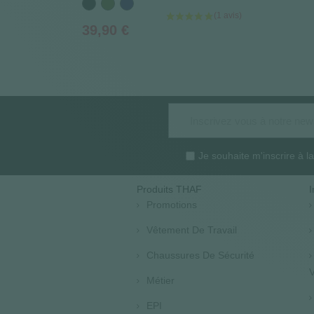
Noir
Vert
Bleu
Kaki
marine
Prix
39,90 €
Je souhaite m'inscrire à 
Produits THAF
I
Promotions
Vêtement De Travail
Chaussures De Sécurité
V
Métier
EPI