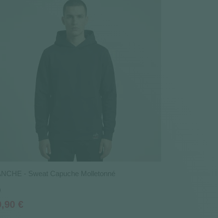
NCHE - Sweat Capuche Molletonné
ir
ix
9,90 €