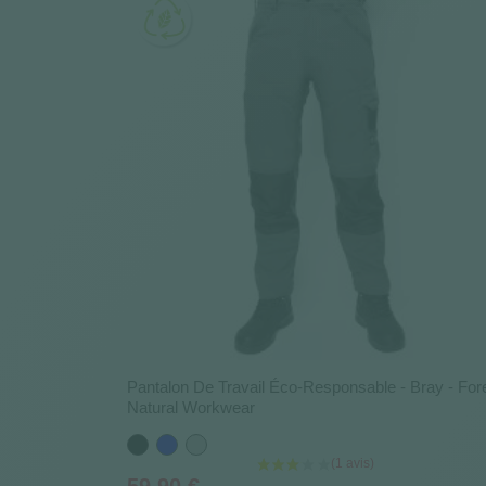
Pantalon De Travail Éco-Responsable - Bray - For
Natural Workwear
Noir
Bleu
Gris
Prix