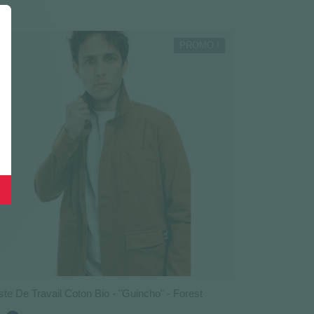
PROMO !
ste De Travail Coton Bio - "Guincho" - Forest