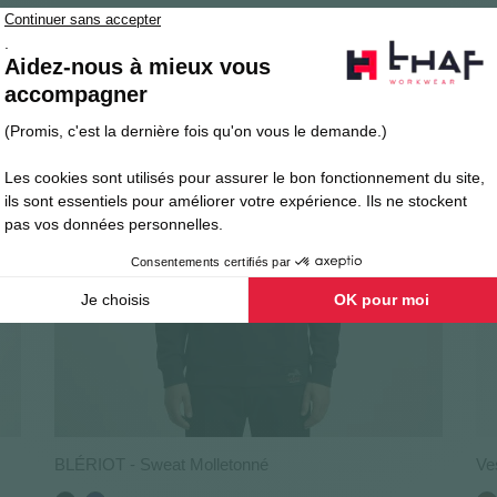
BLÉRIOT - Sweat Molletonné
Ve