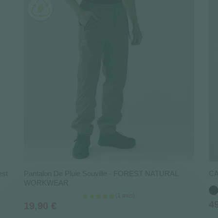
est
Pantalon De Pluie Souville - FOREST NATURAL
CA
WORKWEAR
No
Pr
4
Prix
19,90 €