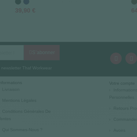
Noir
Bleu
Ma
marine
Prix
Pr
39,90 €
6
(1 avis)
S’abonner
la newsletter Thaf Workwear
nformations
Votre compte
Livraison
Information
Personnelles
Mentions Légales
Retours Pro
Conditions Générales De
entes
Commande
Qui Sommes-Nous ?
Avoirs