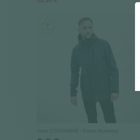
59,90 €
Veste STROUANNE - Forest Workwear