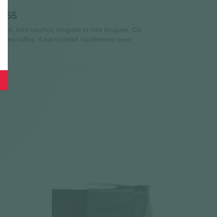
1555
tes, très courtes, longues et très longues. Ce
uses tailles, il est expédié rapidement pour