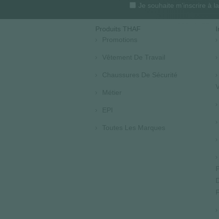
Je souhaite m'inscrire à 
Produits THAF
I
Promotions
Vêtement De Travail
Chaussures De Sécurité
V
Métier
EPI
Toutes Les Marques
P
D
F