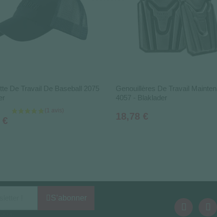
te De Travail De Baseball 2075
Genouillères De Travail Mainte
er
4057 - Blaklader
Prix
18,78 €
 €
S’abonner