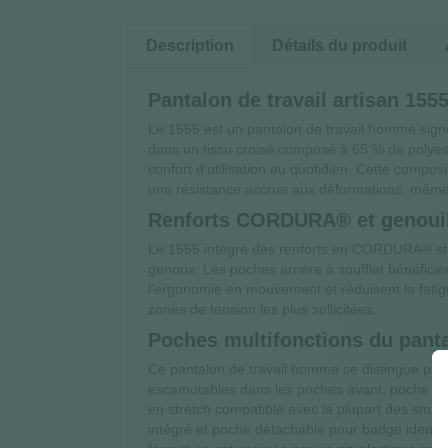
Description
Détails du produit
Pantalon de travail artisan 155
Le 1555 est un pantalon de travail homme signé
dans un tissu croisé composé à 65 % de polyest
confort d'utilisation au quotidien. Cette compo
une résistance accrue aux déformations, même 
Renforts CORDURA® et genouillè
Le 1555 intègre des renforts en CORDURA® stret
genoux. Les poches arrière à soufflet bénéfi
l'ergonomie en mouvement et réduisent la fatigu
zones de tension les plus sollicitées.
Poches multifonctions du pantal
Ce pantalon de travail homme se distingue par 
escamotables dans les poches avant, poche ja
en stretch compatible avec la plupart des smar
intégré et poche détachable pour badge identifi