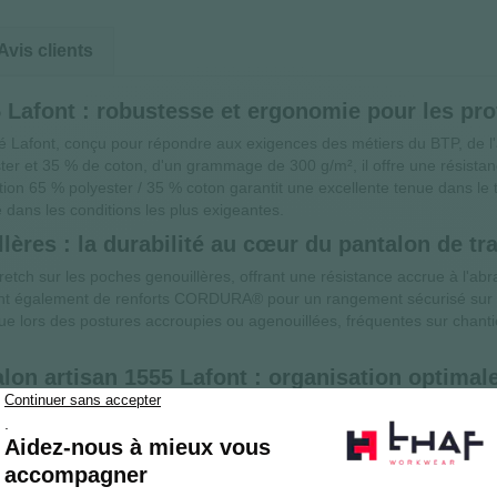
Avis clients
5 Lafont : robustesse et ergonomie pour les pr
 Lafont, conçu pour répondre aux exigences des métiers du BTP, de l'
er et 35 % de coton, d'un grammage de 300 g/m², il offre une résistan
sition 65 % polyester / 35 % coton garantit une excellente tenue dans l
dans les conditions les plus exigeantes.
res : la durabilité au cœur du pantalon de tra
ch sur les poches genouillères, offrant une résistance accrue à l'abra
cient également de renforts CORDURA® pour un rangement sécurisé sur
e lors des postures accroupies ou agenouillées, fréquentes sur chantier
on artisan 1555 Lafont : organisation optimale 
une organisation de rangement pensée pour les professionnels : poches 
mbe complète avec compartiments pour téléphone, stylo et carte amov
tphones, poche mètre renforcée avec compartiment stylo, poches à l'it
ant. Les passants de ceinture renforcés incluent un bouton pour boucle