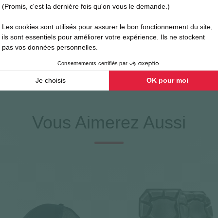
uste et des boutons métalliques.
disponibles pour le pantalon de travail Lafont 
ntalon 1555 Lafont est proposé en plusieurs longueurs de jambes : cour
our un usage professionnel intensif. Disponible en stock dans de nombre
Vous Aimerez Aussi