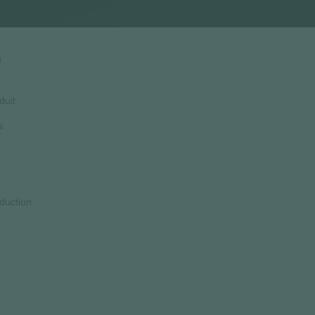
s
duit
s
duction