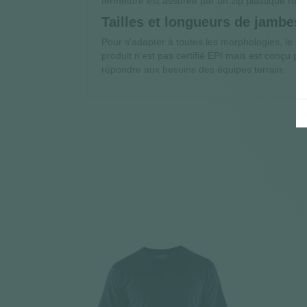
fermeture est assurée par un zip plastique rob
Tailles et longueurs de jambes 
Pour s'adapter à toutes les morphologies, le pa
produit n'est pas certifié EPI mais est conçu p
répondre aux besoins des équipes terrain.