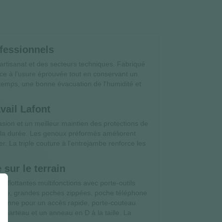
ofessionnels
artisanat et des secteurs techniques. Fabriqué
ce à l'usure éprouvée tout en conservant un
e temps, une bonne évacuation de l'humidité et
vail Lafont
sion et un meilleur maintien des protections de
 la durée. Les genoux préformés améliorent
. La triple couture à l'entrejambe renforce les
sur le terrain
flottantes multifonctions avec porte-outils
ible, grandes poches zippées, poche téléphone
alienne pour un accès rapide, porte-couteau
 marteau et un anneau en D à la taille. La