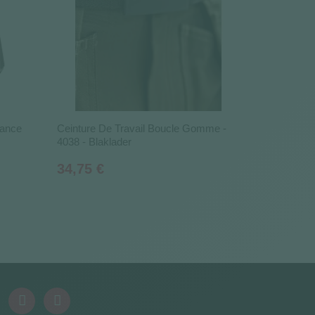
nance
Ceinture De Travail Boucle Gomme -
4038 - Blaklader
Prix
34,75 €