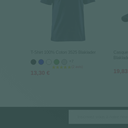
T-Shirt 100% Coton 3525 Blaklader
Casquet
Blaklad
+7
Noir
Bleu
Blanc
Vert
Gris
Prix
19,83
Prix
13,30 €