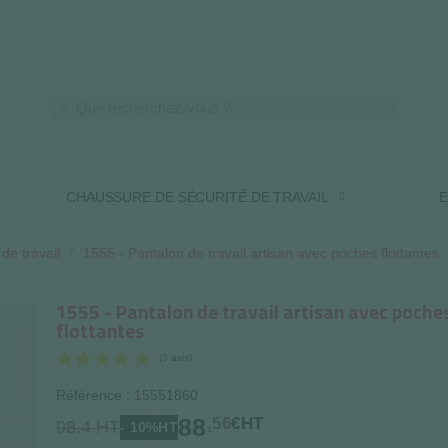
LIVRAISON OFFERTE DES 250€ HT
CHAUSSURE DE SÉCURITÉ DE TRAVAIL
E
de travail
1555 - Pantalon de travail artisan avec poches flottantes
1555 - Pantalon de travail artisan avec poche
flottantes
Référence : 15551860
88
,56
€HT
(3 avis)
98.4 HT
- 10%HT