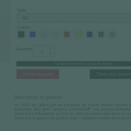
Taille
Coloris
Quantité
Livraison sous 8 à 12 jours ouvrés
Ajouter au panier
Devis avec personn
Description du produit
Le 1555 de Lafont est un pantalon de travail artisan homme a
polycoton 300 g/m² renforcé CORDURA®. Ses poches flottantes 
couture à l'entrejambe en font un allié incontournable pour les p
plusieurs longueurs de jambes pour s'adapter à toutes les morph