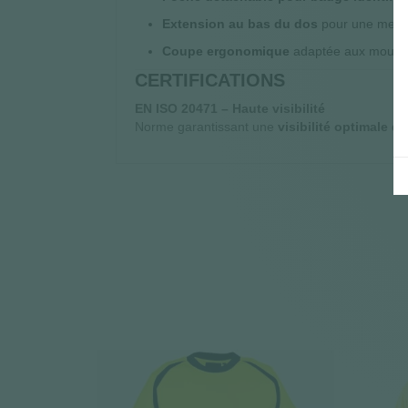
Extension au bas du dos
pour une meille
Coupe ergonomique
adaptée aux mouvem
CERTIFICATIONS
EN ISO 20471 – Haute visibilité
Norme garantissant une
visibilité optimale de