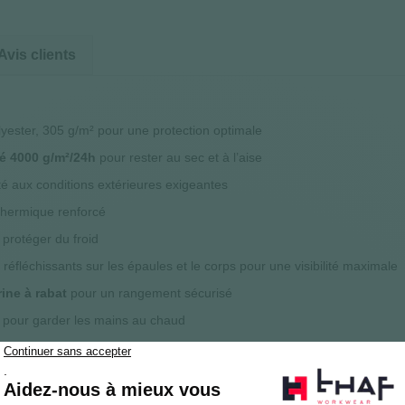
Avis clients
yester, 305 g/m² pour une protection optimale
té 4000 g/m²/24h
pour rester au sec et à l’aise
té aux conditions extérieures exigeantes
thermique renforcé
protéger du froid
s réfléchissants sur les épaules et le corps pour une visibilité maximale
ine à rabat
pour un rangement sécurisé
pour garder les mains au chaud
 sensibles
plastique à sens unique)
nt