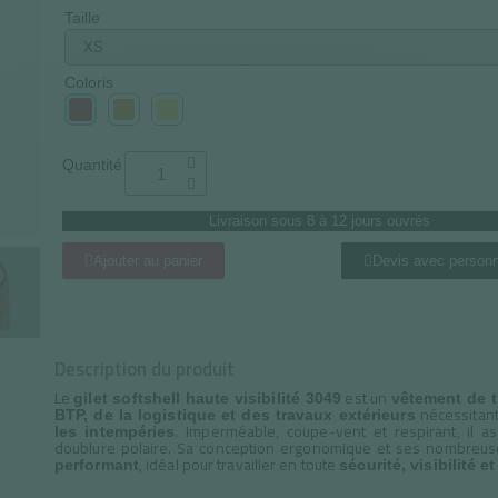
Taille
Coloris
Quantité
Livraison sous 8 à 12 jours ouvrés
Ajouter au panier
Devis avec personn
Description du produit
Le
est un
gilet softshell haute visibilité 3049
vêtement de t
nécessitan
BTP, de la logistique et des travaux extérieurs
. Imperméable, coupe-vent et respirant, il a
les intempéries
doublure polaire. Sa conception ergonomique et ses nombreu
, idéal pour travailler en toute
performant
sécurité, visibilité e