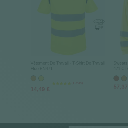
Vêtement De Travail - T-Shirt De Travail
Sweatsh
Fluo EN471
471 Cl.
Orange
Jaune
Rouge
Ora
Prix
57,37
Prix
14,49 €