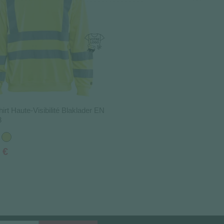
irt Haute-Visibilité Blaklader EN
3
nge
Jaune
 €