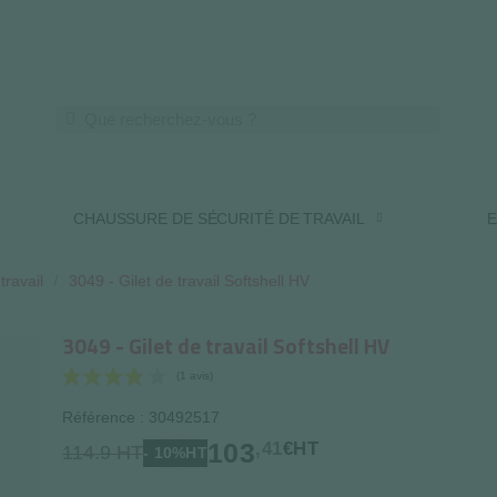
LIVRAISON OFFERTE DES 250€ HT
CHAUSSURE DE SÉCURITÉ DE TRAVAIL
E
travail
3049 - Gilet de travail Softshell HV
3049 - Gilet de travail Softshell HV
Référence : 30492517
(1 avis)
103
,41
€HT
114.9 HT
- 10%HT