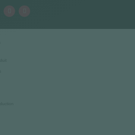
s
duit
s
duction