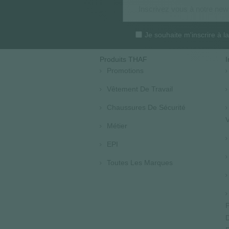
Je souhaite m'inscrire à 
Produits THAF
I
Promotions
Vêtement De Travail
Chaussures De Sécurité
V
Métier
EPI
Toutes Les Marques
P
D