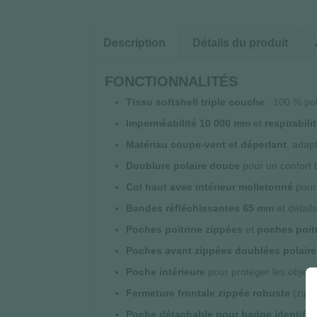
Description
Détails du produit
FONCTIONNALITÉS
Tissu softshell triple couche
: 100 % pol
Imperméabilité 10 000 mm
et
respirabili
Matériau coupe-vent et déperlant
, adap
Doublure polaire douce
pour un confort 
Col haut avec intérieur molletonné
pour 
Bandes réfléchissantes 65 mm
et détail
Poches poitrine zippées
et
poches poitr
Poches avant zippées doublées polaire
Poche intérieure
pour protéger les objets
Fermeture frontale zippée robuste
(zip 
Poche détachable pour badge identifia