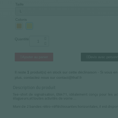
Taille
Coloris
Quantité
Ajouter au panier
Devis avec personn
Il reste
1
produit(s) en stock sur cette déclinaison - Si vous e
plus, contactez nous sur contact@thaf.fr
Description du produit
Tee-shirt de signalisation, EN471, idéalement conçu pour les acti
élagueurs,et toutes activités de voirie …
Muni de 2 bandes rétro-réfléchissantes horizontales, il est dispo