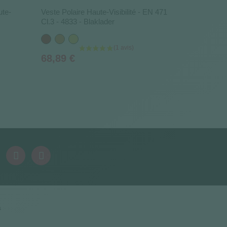
ute-
Veste Polaire Haute-Visibilité - EN 471
Cl.3 - 4833 - Blaklader
Rouge
Orange
Jaune
Prix
68,89 €
s