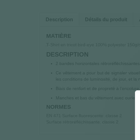
Description
Détails du produit
MATIÈRE
T-Shirt en tricot bird-eye 100% polyester 150g
DESCRIPTION
2 bandes horizontales rétroréfléchissantes
Ce vêtement a pour but de signaler visuell
les conditions de luminosité, de jour, et la
Biais de renfort et de propreté à l’encolure
Manches et bas du vêtement avec ourlet.
NORMES
EN 471 Surface fluorescente: classe 2
Surface rétroréfléchissante: classe 2