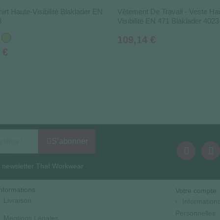
irt Haute-Visibilité Blaklader EN
Vêtement De Travail - Veste Ha
3
Visibilité EN 471 Blaklader 4023
nge
Jaune
Prix
109,14 €
 €
S’abonner
la newsletter Thaf Workwear
nformations
Votre compte
Livraison
Information
Personnelles
Mentions Légales