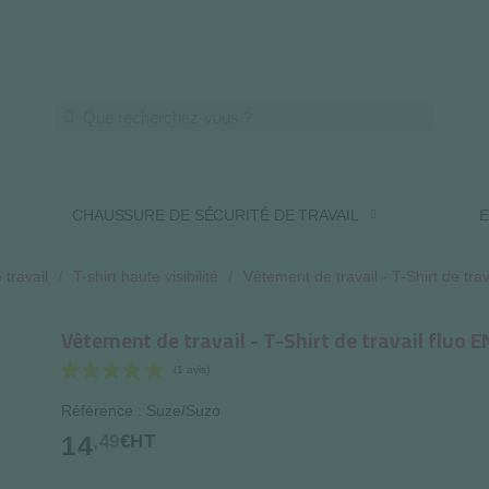
LIVRAISON OFFERTE DES 250€ HT
CHAUSSURE DE SÉCURITÉ DE TRAVAIL
E
 travail
T-shirt haute visibilité
Vêtement de travail - T-Shirt de tra
Vêtement de travail - T-Shirt de travail fluo 
Référence : Suze/Suzo
(1 avis)
14
,49
€HT