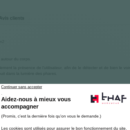
Avis clients
/m2
 autour du corps.
ement la présence de l’utilisateur, afin de le détecter et de bien le v
 nuit dans la lumière des phares.
.