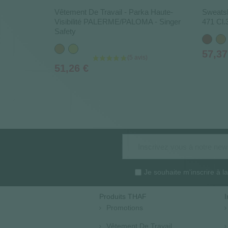
Vêtement De Travail - Parka Haute-
Sweatsh
Visibilité PALERME/PALOMA - Singer
471 Cl.
Safety
Rouge
Ora
Orange
Jaune
Prix
57,37
Prix
51,26 €
Je souhaite m'inscrire à 
Produits THAF
I
Promotions
Vêtement De Travail