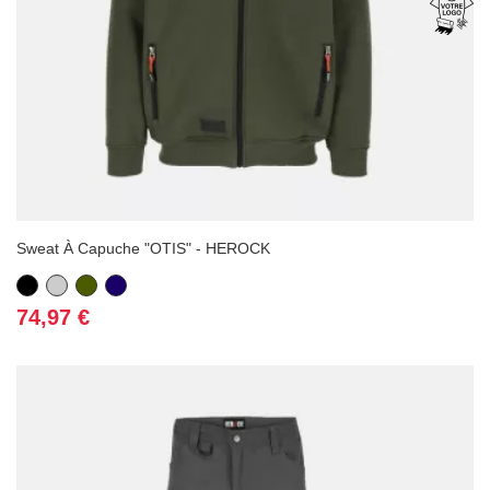
Sweat À Capuche "OTIS" - HEROCK
Noir
Gris
Vert
Bleu
Kaki
marine
Prix
74,97 €