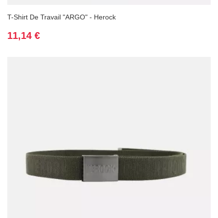
T-Shirt De Travail "ARGO" - Herock
Prix
11,14 €