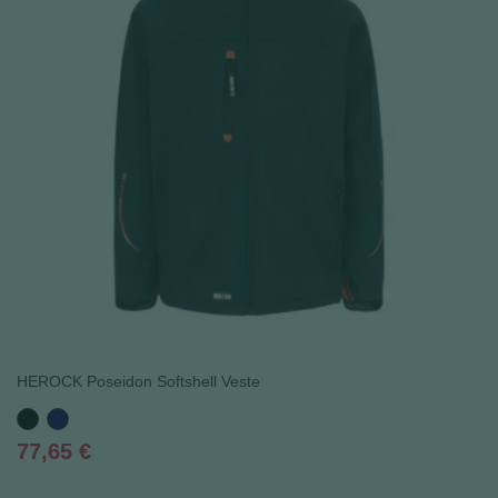
HEROCK Poseidon Softshell Veste
Noir
Bleu
marine
Prix
77,65 €