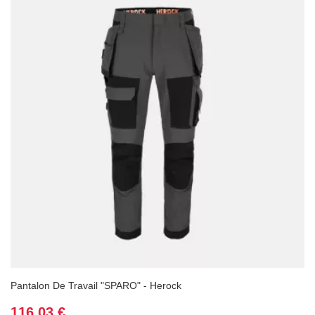
Pantalon De Travail "SPARO" - Herock
Prix
116,03 €