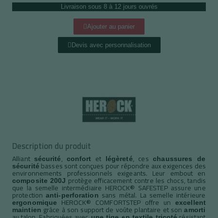
Livraison sous 8 à 12 jours ouvrés
Ajouter au panier
Devis avec personnalisation
Description du produit
Alliant
,
et
, ces
sécurité
confort
légèreté
chaussures de
basses sont conçues pour répondre aux exigences des
sécurité
environnements professionnels exigeants. Leur embout en
protège efficacement contre les chocs, tandis
composite 200J
que la semelle intermédiaire HEROCK® SAFESTEP assure une
protection
sans métal. La semelle intérieure
anti-perforation
HEROCK® COMFORTSTEP offre un
ergonomique
excellent
grâce à son support de voûte plantaire et son
maintien
amorti
au talon. Fabriquées avec
résistant
une tige en textile tricoté