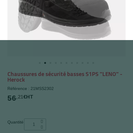
Chaussures de sécurité basses S1PS "LENO" -
Herock
Référence : 21MSS2302
56
,21
€HT
Quantité