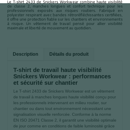
Le T-shirt 2433 de Snickers Workwear combine haute visibilité
de classe 2, manches longues et confort technique pour les
professionnels exposés aux risques routiers. Fabriqué en
polyester respirant avec bandes rétroréfléchissantes certifiées,
il offre une protection fiable sur les chantiers et environnements
à risque. Un vêtement de travail pensé pour allier visibilité
maximale et liberté de mouvement au quotidien.
Description
Détails du produit
T-shirt de travail haute visibilité
Snickers Workwear : performances
et sécurité sur chantier
Le T-shirt 2433 de Snickers Workwear est un vêtement
de travail à manches longues haute visibilité conçu pour
les professionnels intervenant en milieu routier, sur
chantier ou dans tout environnement nécessitant une
signalisation visuelle renforcée. Conforme à la norme
EN ISO 20471 Classe 2, il garantit une visibilité optimale
de jour comme en conditions de faible luminosité grâce