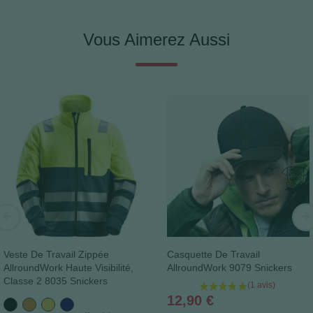
Vous Aimerez Aussi
Veste De Travail Zippée
Casquette De Travail
AllroundWork Haute Visibilité,
AllroundWork 9079 Snickers
Classe 2 8035 Snickers
Prix
12,90 €
Noir
Orange
Jaune
Bleu