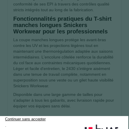
conformité de ses EPI à travers des contrôles qualité
stricts intégrés tout au long de la fabrication.
Fonctionnalités pratiques du T-shirt
manches longues Snickers
Workwear pour les professionnels
La coupe manches longues protège les avant-bras
contre les UV et les projections légères tout en
maintenant une thermorégulation adaptée aux saisons
intermédiaires. L'encolure côtelée renforce la durabilité
du col face aux contraintes mécaniques quotidiennes.
Léger et facile d'entretien, le 2430 s'intègre aisément
dans une tenue de travail complète, notamment en
superposition sous une veste ou un gilet haute visibilité
Snickers Workwear.
Disponible dans une large gamme de tailles pour
s'adapter à tous les gabarits, avec livraison rapide pour
équiper vos équipes sans délai.