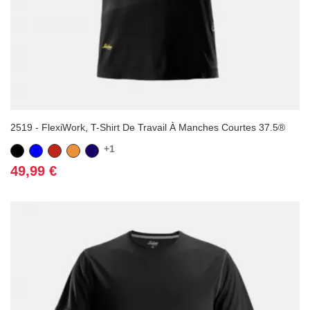
2519 - FlexiWork, T-Shirt De Travail À Manches Courtes 37.5®
+1
Noir
Bleu
Rouge
Orange
Bleu
marine
Prix
49,99 €