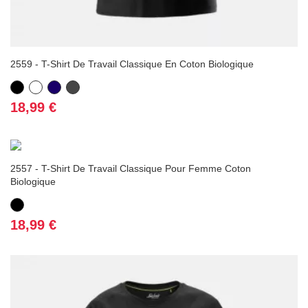
2559 - T-Shirt De Travail Classique En Coton Biologique
Noir
Blanc
Bleu
Gris
marine
foncé
Prix
18,99 €
2557 - T-Shirt De Travail Classique Pour Femme Coton
Biologique
Noir
Prix
18,99 €