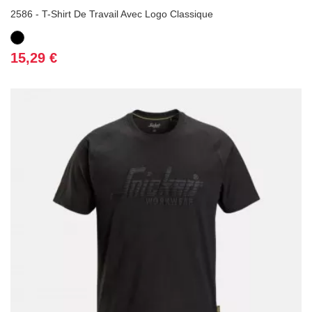
2586 - T-Shirt De Travail Avec Logo Classique
Noir
Prix
15,29 €