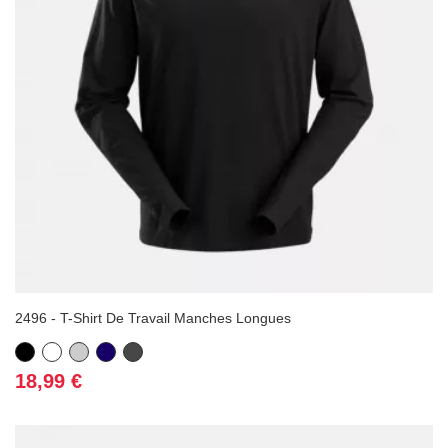
2496 - T-Shirt De Travail Manches Longues
Noir
Blanc
Gris
Bleu
Gris
marine
foncé
Prix
18,99 €