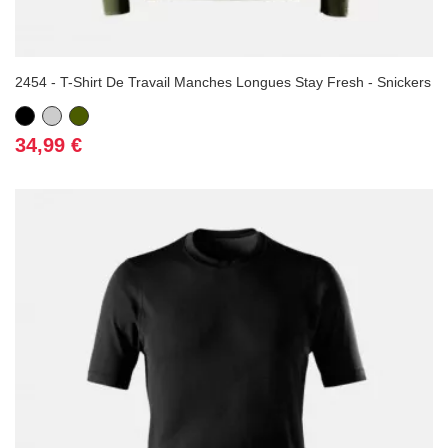
2454 - T-Shirt De Travail Manches Longues Stay Fresh - Snickers
Noir
Gris
Vert
Kaki
Prix
34,99 €