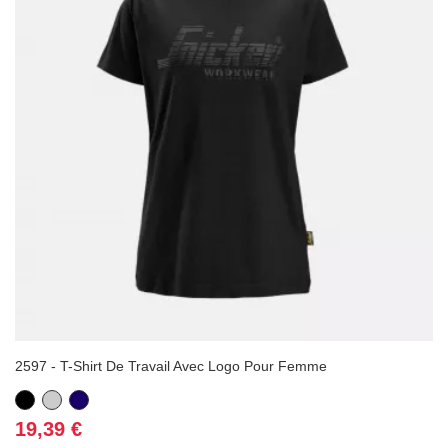
2597 - T-Shirt De Travail Avec Logo Pour Femme
Noir
Gris
Bleu
marine
Prix
19,39 €