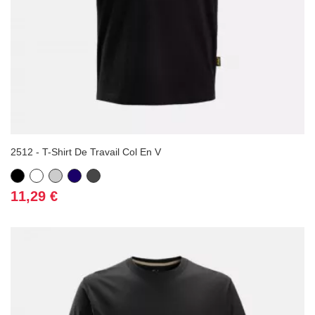
2512 - T-Shirt De Travail Col En V
Noir
Blanc
Gris
Bleu
Gris
marine
foncé
Prix
11,29 €