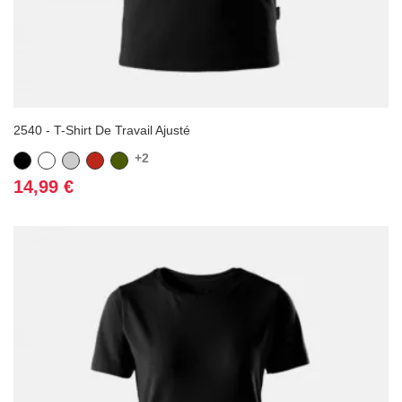
2540 - T-Shirt De Travail Ajusté
+2
Noir
Blanc
Gris
Rouge
Vert
Kaki
Prix
14,99 €