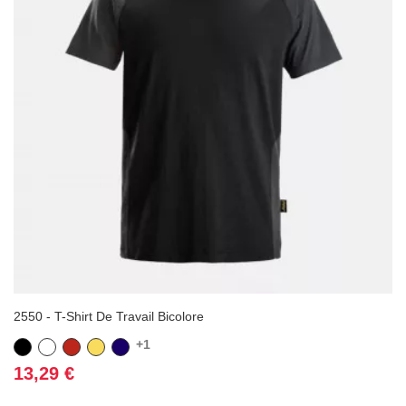
2550 - T-Shirt De Travail Bicolore
+1
Noir
Blanc
Rouge
Jaune
Bleu
marine
Prix
13,29 €