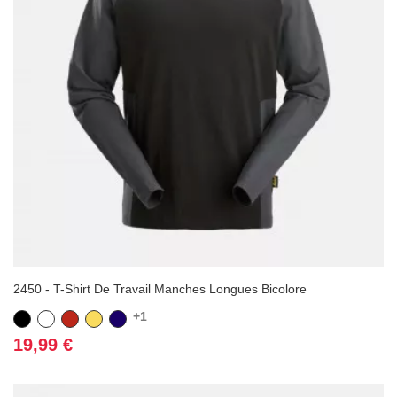
2450 - T-Shirt De Travail Manches Longues Bicolore
+1
Noir
Blanc
Rouge
Jaune
Bleu
marine
Prix
19,99 €