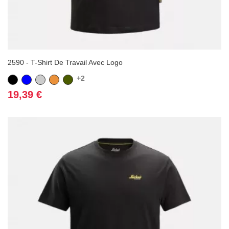
2590 - T-Shirt De Travail Avec Logo
+2
Noir
Bleu
Gris
Orange
Vert
Kaki
Prix
19,39 €