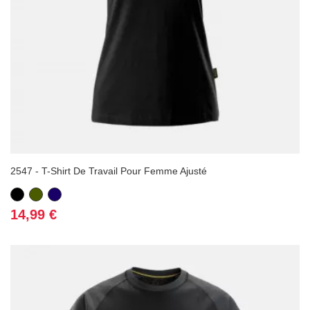
2547 - T-Shirt De Travail Pour Femme Ajusté
Noir
Vert
Bleu
Kaki
marine
Prix
14,99 €