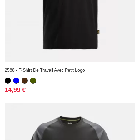
2588 - T-Shirt De Travail Avec Petit Logo
Noir
Bleu
Marron
Vert
Kaki
Prix
14,99 €