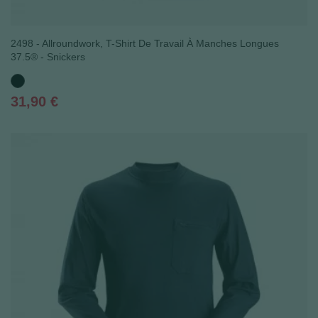
2498 - Allroundwork, T-Shirt De Travail À Manches Longues
37.5® - Snickers
Noir
Prix
31,90 €