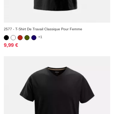
2577 - T-Shirt De Travail Classique Pour Femme
+1
Noir
Blanc
Rouge
Vert
Bleu
Kaki
marine
Prix
9,99 €