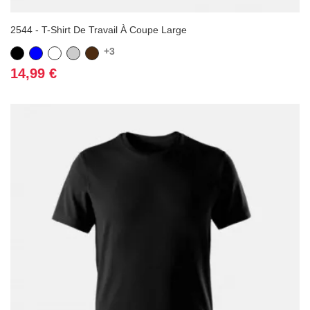
2544 - T-Shirt De Travail À Coupe Large
+3
Noir
Bleu
Blanc
Gris
Marron
Prix
14,99 €