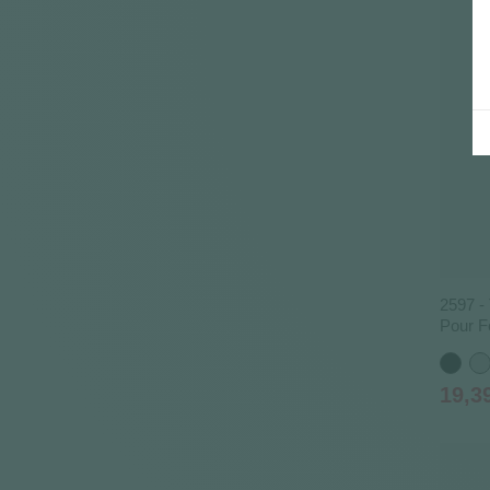
2597 -
Pour 
Noir
Gr
Prix
19,3