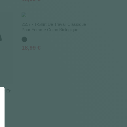
2557 - T-Shirt De Travail Classique
Pour Femme Coton Biologique
Noir
Prix
18,99 €
ique En