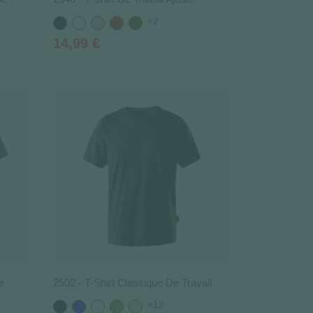
+2
Noir
Blanc
Gris
Rouge
Vert
Kaki
Prix
14,99 €
e
2502 - T-Shirt Classique De Travail
+12
Noir
Bleu
Blanc
Vert
Beige