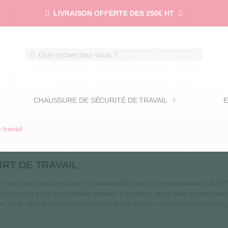
LIVRAISON OFFERTE DES 250€ HT
CHAUSSURE DE SÉCURITÉ DE TRAVAIL
E
 travail
IRT DE TRAVAIL
irt de travail est une base incontournable pour les professionnels du BTP
nt et conçu pour les journées actives, il s'adapte aussi bien au port s
on Thaf : des modèles pensés pour durer sur les chantiers les plus exige