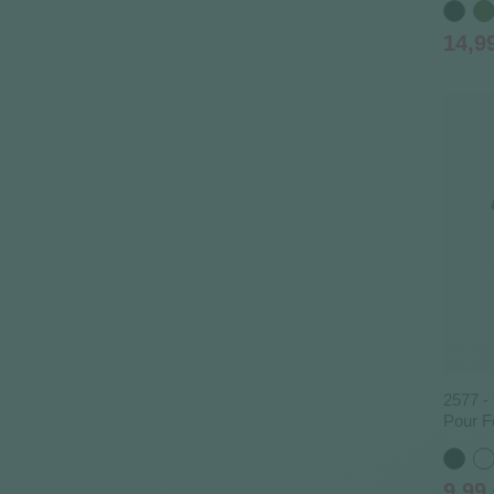
Noir
Ver
Ka
Prix
14,9
2577 - 
Pour 
Noir
Bl
Prix
9,99