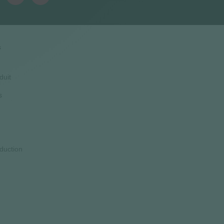
s
duit
s
duction