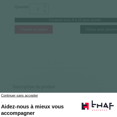
Quantité
Livraison sous 8 à 12 jours ouvrés
Ajouter au panier
Devis avec personn
Description du produit
Optez pour le confort ultime en remplaçant vos semelles de pr
. Ces semelles sont à la fois
e
cellules ouvertes
respirantes
solution efficace pour limiter fortement les
. 
mauvaises odeurs
et
, nos chaussures combinent la te
Matryx
Glove MDS Master
des
et du tissu polyester. Profitez d'une expér
charbons actifs
et sans odeurs désagréables grâce à nos semelles de propreté 