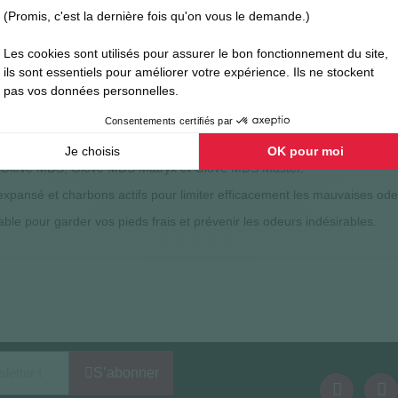
le pour Glove
thane expansé à cellules ouvertes, traitées aux charbons actifs.
 Glove MDS, Glove MDS Matryx et Glove MDS Master.
expansé et charbons actifs pour limiter efficacement les mauvaises ode
able pour garder vos pieds frais et prévenir les odeurs indésirables.
S’abonner