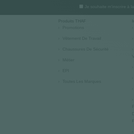
Je souhaite m'inscrire à 
Produits THAF
I
Promotions
Vêtement De Travail
Chaussures De Sécurité
V
Métier
EPI
Toutes Les Marques
P
D
F