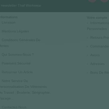
la newsletter Thaf Workwear
nformations
Votre compte
Livraison
Information
Personnelles
Mentions Légales
Retours Pro
Conditions Générales De
entes
Commande
Qui Sommes-Nous ?
Avoirs
Paiement Sécurisé
Adresses
Retourner Un Article
Bons De Ré
Notre Service De
ersonnalisation De Vêtements
e Travail : Broderie, Sérigraphie,
locage...
Contactez-Nous