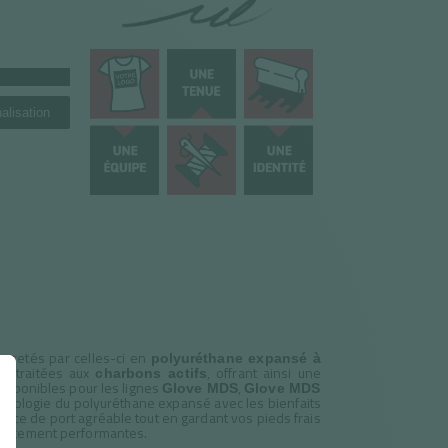
alisation
opretés par celles-ci en
polyuréthane expansé à
t traitées aux
, offrant ainsi une
charbons actifs
Disponibles pour les lignes
,
Glove MDS
Glove MDS
chnologie du polyuréthane expansé avec les bienfaits
ience de port agréable tout en gardant vos pieds frais
hautement performantes.