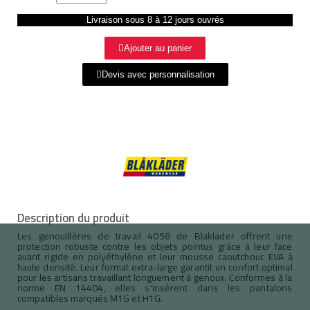
Livraison sous 8 à 12 jours ouvrés
Ajouter au panier
Devis avec personnalisation
Description du produit
Les genouillères de travail 4058 de Blaklader offrent une
protection robuste contre les objets pointus grâce à leur face
avant rigide en polyéthylène et leur mousse caoutchouc EVA à
haute densité. Leur format extra-large garantit un confort optimal
pour les artisans travaillant longuement à genoux. Conformes à la
norme EN 14404, elles s'insèrent dans les pantalons
compatibles marqués M1G et H1G.