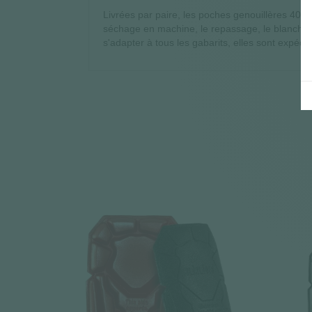
Livrées par paire, les poches genouillères 4067
séchage en machine, le repassage, le blanchimen
s'adapter à tous les gabarits, elles sont expéd