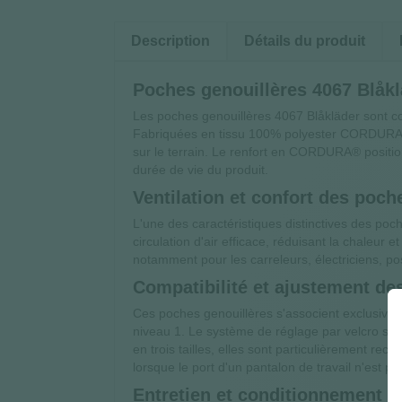
Description
Détails du produit
Poches genouillères 4067 Blåk
Les poches genouillères 4067 Blåkläder sont c
Fabriquées en tissu 100% polyester CORDURA® St
sur le terrain. Le renfort en CORDURA® position
durée de vie du produit.
Ventilation et confort des poch
L'une des caractéristiques distinctives des poch
circulation d'air efficace, réduisant la chaleur e
notamment pour les carreleurs, électriciens, po
Compatibilité et ajustement de
Ces poches genouillères s'associent exclusive
niveau 1. Le système de réglage par velcro sur l
en trois tailles, elles sont particulièrement r
lorsque le port d'un pantalon de travail n'est pa
Entretien et conditionnement d