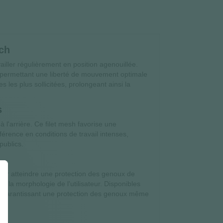
ch
ller régulièrement en position agenouillée.
é, permettant une liberté de mouvement optimale
les plus sollicitées, prolongeant ainsi la
s
 l'arrière. Ce filet mesh favorise une
ifférence en conditions de travail intenses,
publics.
ur atteindre une protection des genoux de
n la morphologie de l'utilisateur. Disponibles
der, garantissant une protection des genoux même