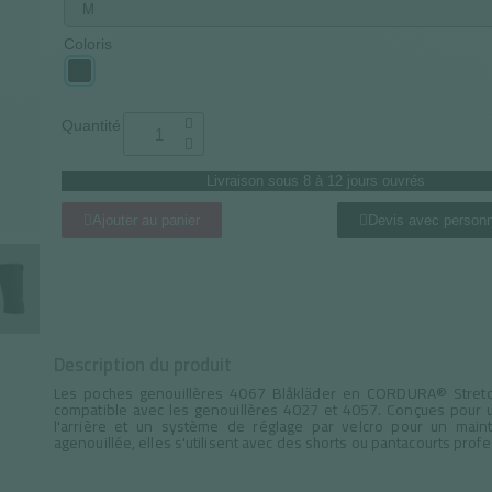
Coloris
Quantité
Livraison sous 8 à 12 jours ouvrés
Ajouter au panier
Devis avec personn
Description du produit
Les poches genouillères 4067 Blåkläder en CORDURA® Stretch
compatible avec les genouillères 4027 et 4057. Conçues pour un
l'arrière et un système de réglage par velcro pour un maint
agenouillée, elles s'utilisent avec des shorts ou pantacourts prof