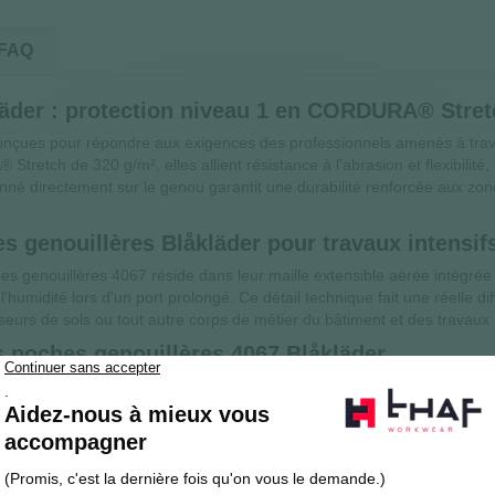
FAQ
läder : protection niveau 1 en CORDURA® Stret
onçues pour répondre aux exigences des professionnels amenés à travai
retch de 320 g/m², elles allient résistance à l'abrasion et flexibilit
né directement sur le genou garantit une durabilité renforcée aux zones 
es genouillères Blåkläder pour travaux intensif
es genouillères 4067 réside dans leur maille extensible aérée intégrée à
t l'humidité lors d'un port prolongé. Ce détail technique fait une réelle d
seurs de sols ou tout autre corps de métier du bâtiment et des travaux 
s poches genouillères 4067 Blåkläder
ment aux genouillères Blåkläder 4027 ou 4057, vendues séparément, po
a partie extérieure assure un maintien sécurisé et personnalisable selo
ecommandées pour une utilisation avec les shorts et pantacourts Blåklä
s adapté aux conditions climatiques ou à l'activité.
es poches genouillères Blåkläder 4067