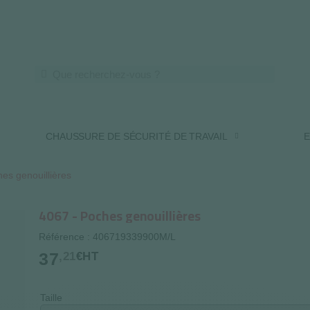
LIVRAISON OFFERTE DES 250€ HT
CHAUSSURE DE SÉCURITÉ DE TRAVAIL
E
es genouillières
4067 - Poches genouillières
Référence : 406719339900M/L
37
,21
€HT
Taille