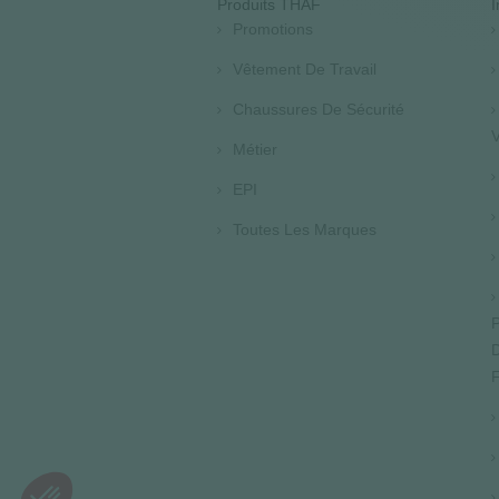
Produits THAF
I
Promotions
Vêtement De Travail
Chaussures De Sécurité
V
Métier
EPI
Toutes Les Marques
P
D
F