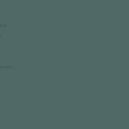
s
duit
s
duction