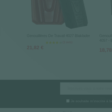
Genouillères De Travail 4027 Blaklader
Genouil
4057 - 
Prix
21,82 €
Prix
18,78
Je souhaite m'inscrire à 