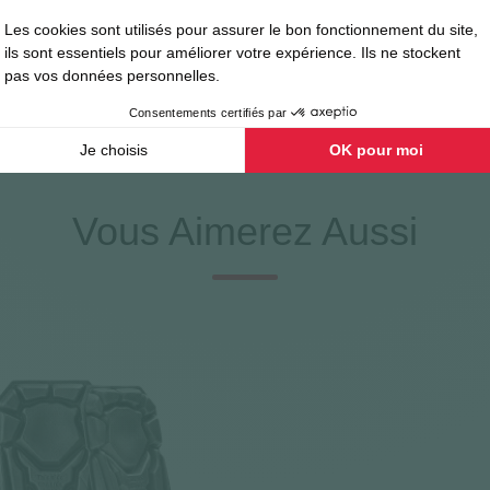
 se lavent en machine à 40 °C en programme délicat. Il est impératif de 
t et le nettoyage à sec sont à proscrire pour préserver l'intégrité des 
iées rapidement pour ne pas interrompre votre activité.
Vous Aimerez Aussi