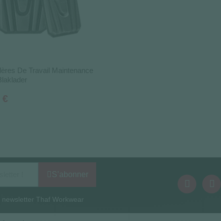
lères De Travail Maintenance
Blaklader
 €
S’abonner
la newsletter Thaf Workwear