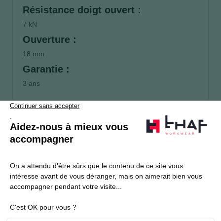
Résistance doigt ouvert :
7 kN
Ouverture :
18 mm
Garantie :
3 ans
S’abonner
Je souhaite m'inscrire à la newsletter Thaf Workwear