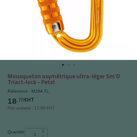
Mousqueton asymétrique ultra-léger Sm'D
Triact-lock - Petzl
Référence : M39A TL
18
,70
€HT
Prix unitaire : 17,90 €HT
Quantité