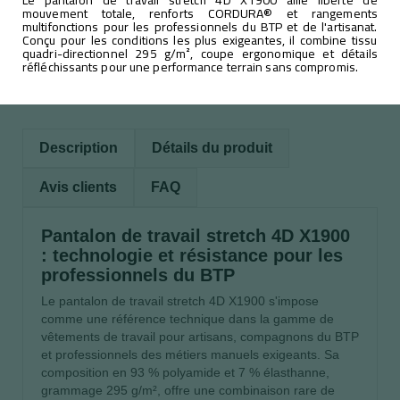
mouvement totale, renforts CORDURA® et rangements
multifonctions pour les professionnels du BTP et de l'artisanat.
Conçu pour les conditions les plus exigeantes, il combine tissu
quadri-directionnel 295 g/m², coupe ergonomique et détails
réfléchissants pour une performance terrain sans compromis.
Description
Détails du produit
Avis clients
FAQ
Pantalon de travail stretch 4D X1900
: technologie et résistance pour les
professionnels du BTP
Le pantalon de travail stretch 4D X1900 s'impose
comme une référence technique dans la gamme de
vêtements de travail pour artisans, compagnons du BTP
et professionnels des métiers manuels exigeants. Sa
composition en 93 % polyamide et 7 % élasthanne,
grammage 295 g/m², offre une combinaison rare de