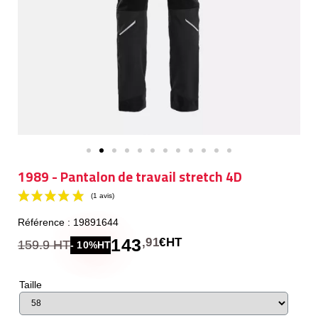
1989 - Pantalon de travail stretch 4D
Référence : 19891644
143
,91
€HT
159.9 HT
- 10%HT
Taille
(1 avis)