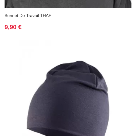
(1 avis
Bonnet De Travail THAF
Prix
9,90 €