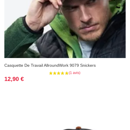
Casquette De Travail AllroundWork 9079 Snickers
Prix
12,90 €