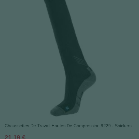
Chaussettes De Travail Hautes De Compression 9229 - Snickers
Prix
21,19 €