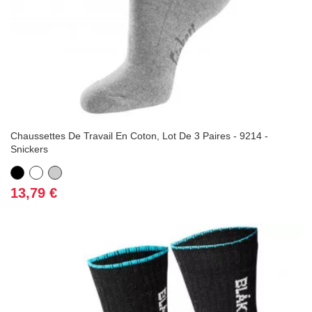
Chaussettes De Travail En Coton, Lot De 3 Paires - 9214 -
Snickers
Noir
Blanc
Gris
Prix
13,79 €