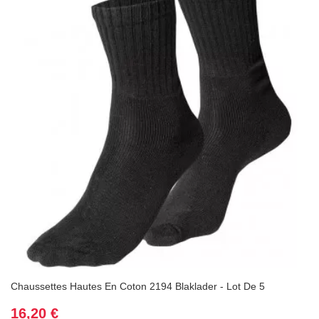
Chaussettes Hautes En Coton 2194 Blaklader - Lot De 5
Prix
16,20 €