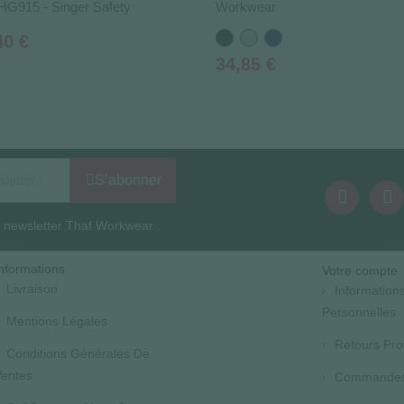
HG915 - Singer Safety
Workwear
Noir
Gris
Bleu
40 €
marine
Prix
34,85 €
S’abonner
la newsletter Thaf Workwear
nformations
Votre compte
Livraison
Information
Personnelles
Mentions Légales
Retours Pro
Conditions Générales De
entes
Commande