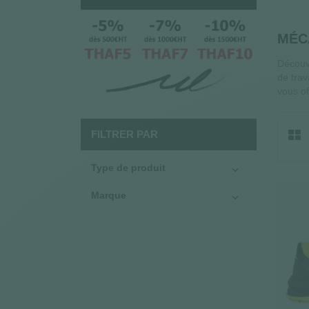
MÉC
Découv
de trav
vous of
FILTRER PAR
Type de produit

Marque
