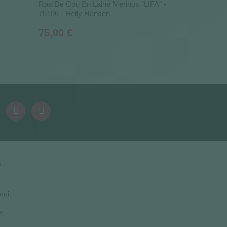
Ras De Cou En Laine Merinos "LIFA" -
75106 - Helly Hansen
Prix
75,00 €
s
duit
s