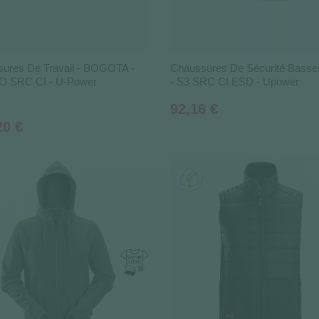
ures De Travail - BOGOTA -
Chaussures De Sécurité Bass
O SRC CI - U-Power
- S3 SRC CI ESD - Upower
Prix
92,16 €
20 €