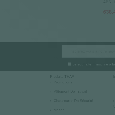
ABS - 
Prix
638,
Je souhaite m'inscrire à 
Produits THAF
I
Promotions
Vêtement De Travail
Chaussures De Sécurité
V
Métier