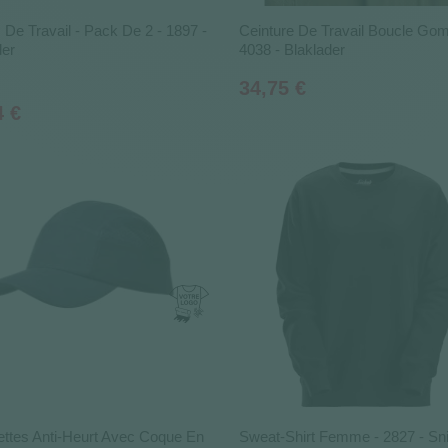
 De Travail - Pack De 2 - 1897 -
Ceinture De Travail Boucle Go
der
4038 - Blaklader
Prix
34,75 €
4 €
ttes Anti-Heurt Avec Coque En
Sweat-Shirt Femme - 2827 - Sn