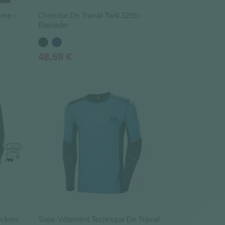
mme -
Chemise De Travail Twill 3296 -
Blaklader
Noir
Bleu
marine
Prix
48,69 €
ickers
Sous-Vêtement Technique De Travail