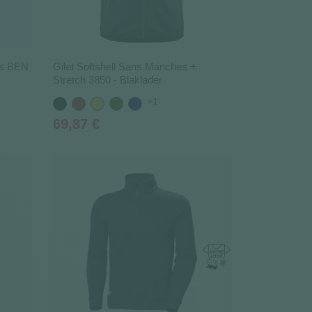
es BEN
Gilet Softshell Sans Manches +
Stretch 3850 - Blaklader
+1
Noir
Rouge
Jaune
Vert
Bleu
Kaki
marine
Prix
69,87 €