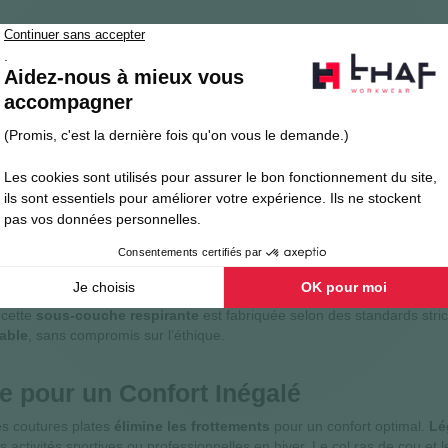
 Optimale
mpromis avec le
sous-vêtement technique en mérinos Helly Hansen
nt les efforts les plus intenses. La
combinaison de laine mérinos e
s. Ce
sous-vêtement thermique innovant
est votre allié indispensab
cologique
tement offre une isolation naturelle exceptionnelle,
vous maintenant 
 cette
sous-couche respirante
est fabriquée selon des standards stric
able
, sans compromis sur l’éthique.
 pour un Confort Inégalé
es coutures plates
élimine les frottements
pour un confort optimal.
Lé
es activités sportives ou professionnelles en hiver. Le col ras de cou e