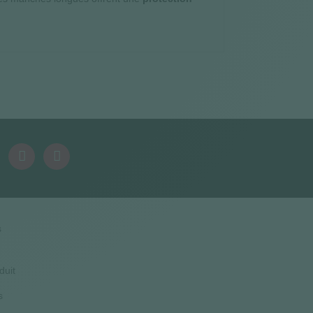
s
duit
s