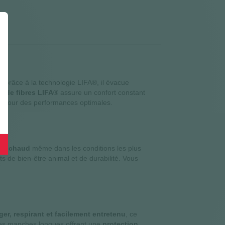
. Grâce à la technologie LIFA®, il évacue
t de fibres LIFA®
assure un confort constant
le pour des performances optimales.
au chaud
même dans les conditions les plus
ts de bien-être animal et de durabilité. Vous
ger, respirant et facilement entretenu
, ce
t les manches longues offrent une
protection