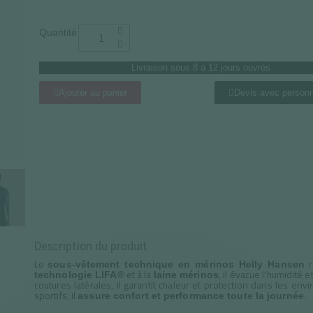
Quantité
Livraison sous 8 à 12 jours ouvrés
Ajouter au panier
Devis avec personn
Description du produit
Le
r
sous-vêtement technique en mérinos Helly Hansen
et à la
, il évacue l'humidité 
technologie LIFA®
laine mérinos
coutures latérales, il garantit chaleur et protection dans les en
sportifs, il
.
assure confort et performance toute la journée