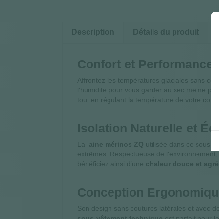
Description
Détails du produit
Confort et Performance
Affrontez les températures glaciales sans co
l'humidité pour vous garder au sec même penda
tout en régulant la température de votre corp
Isolation Naturelle et É
La
laine mérinos ZQ
utilisée dans ce sous-vê
extrêmes. Respectueuse de l'environnement,
bénéficiez ainsi d’une
chaleur douce et agré
Conception Ergonomique
Son design sans coutures latérales et avec d
sous-vêtement technique
est parfait pour l